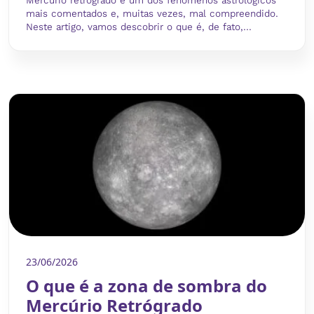
Mercúrio retrógrado é um dos fenômenos astrológicos
mais comentados e, muitas vezes, mal compreendido.
Neste artigo, vamos descobrir o que é, de fato,...
23/06/2026
O que é a zona de sombra do
Mercúrio Retrógrado