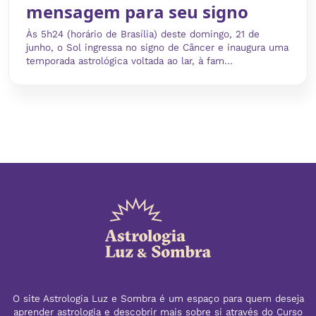
mensagem para seu signo
Às 5h24 (horário de Brasília) deste domingo, 21 de
junho, o Sol ingressa no signo de Câncer e inaugura uma
temporada astrológica voltada ao lar, à fam...
O site Astrologia Luz e Sombra é um espaço para quem deseja
aprender astrologia e descobrir mais sobre si através do Curso