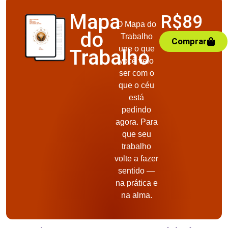
Mapa
R$89
O Mapa do
do
Trabalho
Comprar
une o que
Trabalho
você veio
ser com o
que o céu
está
pedindo
agora. Para
que seu
trabalho
volte a fazer
sentido —
na prática e
na alma.