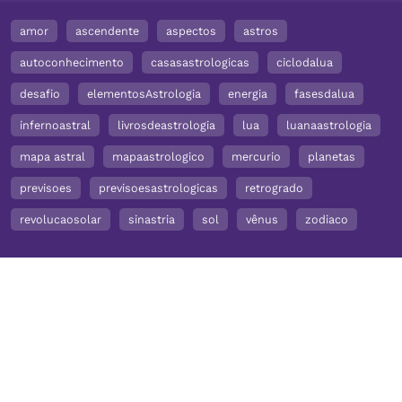
amor
ascendente
aspectos
astros
autoconhecimento
casasastrologicas
ciclodalua
desafio
elementosAstrologia
energia
fasesdalua
infernoastral
livrosdeastrologia
lua
luanaastrologia
mapa astral
mapaastrologico
mercurio
planetas
previsoes
previsoesastrologicas
retrogrado
revolucaosolar
sinastria
sol
vênus
zodiaco