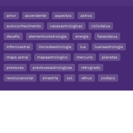
amor
ascendente
aspectos
astros
autoconhecimento
casasastrologicas
ciclodalua
desafio
elementosAstrologia
energia
fasesdalua
infernoastral
livrosdeastrologia
lua
luanaastrologia
mapa astral
mapaastrologico
mercurio
planetas
previsoes
previsoesastrologicas
retrogrado
revolucaosolar
sinastria
sol
vênus
zodiaco