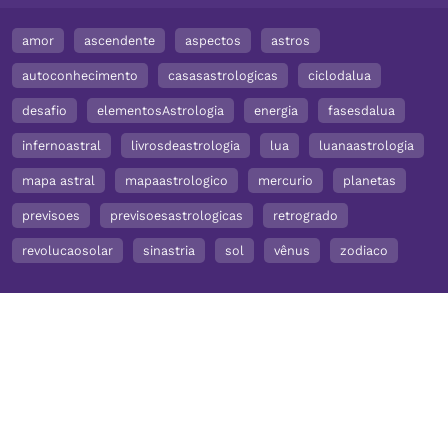
amor
ascendente
aspectos
astros
autoconhecimento
casasastrologicas
ciclodalua
desafio
elementosAstrologia
energia
fasesdalua
infernoastral
livrosdeastrologia
lua
luanaastrologia
mapa astral
mapaastrologico
mercurio
planetas
previsoes
previsoesastrologicas
retrogrado
revolucaosolar
sinastria
sol
vênus
zodiaco