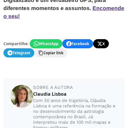
Digitalizado é um verdadeiro GPS, para
diferentes momentos e assuntos.
Encomende
o seu!
Compartilhe:
WhatsApp
Facebook
X
Telegram
Copiar link
SOBRE A AUTORA
Claudia Lisboa
Com 50 anos de trajetória, Cláudia
Lisboa é uma referência na formação e
no desenvolvimento da astrologia
contemporânea no Brasil. Já
interpretou mais de 100 mil mapas e
formou milhares...