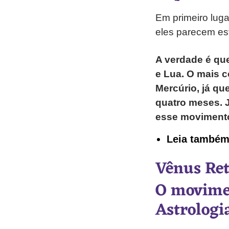
Em primeiro lug
eles parecem est
A verdade é que
e Lua. O mais 
Mercúrio, já qu
quatro meses. J
esse movimento
Leia també
Vênus Re
O movimen
Astrologi