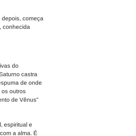
s depois, começa
o, conhecida
ivas do
Saturno castra
 espuma de onde
 os outros
ento de Vênus”
 espiritual e
 com a alma. É