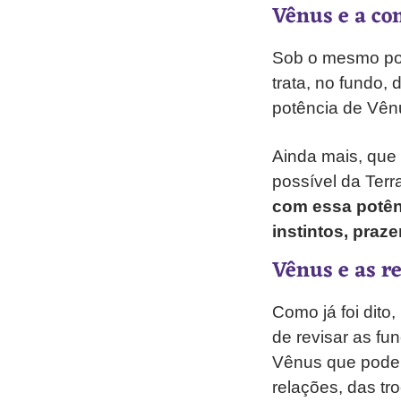
Vênus e a co
Sob o mesmo pon
trata, no fundo,
potência de Vên
Ainda mais, que
possível da Terr
com essa potên
instintos, praz
Vênus e as r
Como já foi dit
de revisar as fu
Vênus que podem
relações, das tr