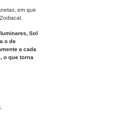
anetas, em que
Zodiacal.
luminares, Sol
a o de
damente a cada
, o que torna
a