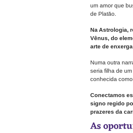
um amor que bus
de Platão.
Na Astrologia,
Vênus, do eleme
arte de enxerga
Numa outra narra
seria filha de u
conhecida como 
Conectamos ess
signo regido po
prazeres da ca
As oportu