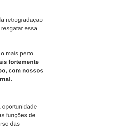
da retrogradação
 resgatar essa
o mais perto
is fortemente
rpo, com nossos
rnal.
a oportunidade
as funções de
rso das