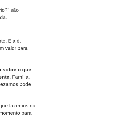
io?” são
da.
o. Ela é,
m valor para
 sobre o que
ente.
Família,
 prezamos pode
 que fazemos na
m momento para