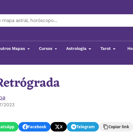
utros Mapas
Cursos
Astrologia
Tarot
Ho
Retrógrada
boa
7/2023
atsApp
Facebook
X
Telegram
Copiar link