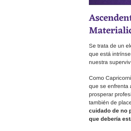
Ascendent
Materialid
Se trata de un e
que está intríns
nuestra superviv
Como Capricornio
que se enfrenta a
prosperar profes
también de plac
cuidado de no p
que debería est