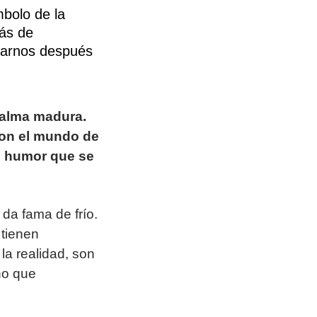
mbolo de la
más de
rarnos después
 alma madura.
 con el mundo de
n humor que se
 da fama de frío.
 tienen
a realidad, son
no que