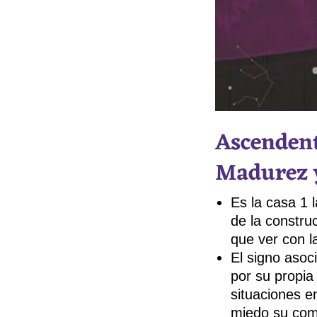
Ascendent
Madurez y
Es la casa 1 
de la constru
que ver con l
El signo asoc
por su propia
situaciones e
miedo su com