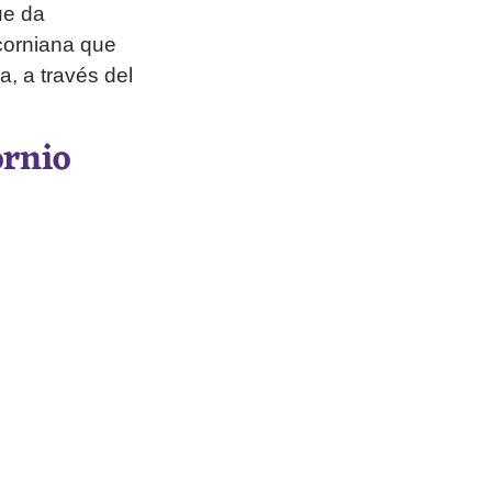
ue da
icorniana que
a, a través del
ornio