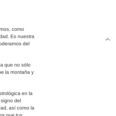
somos, como
dad. Es nuestra
poderamos del
ía que no sólo
ube la montaña y
trológica en la
 signo del
dad, así como la
ra que tus