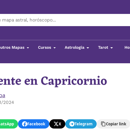
utros Mapas
Cursos
Astrologia
Tarot
Ho
nte en Capricornio
boa
1/2024
atsApp
Facebook
X
Telegram
Copiar link