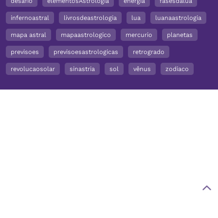
desafio
elementosAstrologia
energia
fasesdalua
infernoastral
livrosdeastrologia
lua
luanaastrologia
mapa astral
mapaastrologico
mercurio
planetas
previsoes
previsoesastrologicas
retrogrado
revolucaosolar
sinastria
sol
vênus
zodiaco