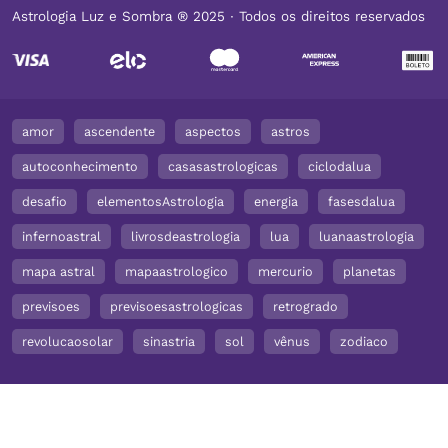
Astrologia Luz e Sombra ® 2025 ∙ Todos os direitos reservados
amor
ascendente
aspectos
astros
autoconhecimento
casasastrologicas
ciclodalua
desafio
elementosAstrologia
energia
fasesdalua
infernoastral
livrosdeastrologia
lua
luanaastrologia
mapa astral
mapaastrologico
mercurio
planetas
previsoes
previsoesastrologicas
retrogrado
revolucaosolar
sinastria
sol
vênus
zodiaco