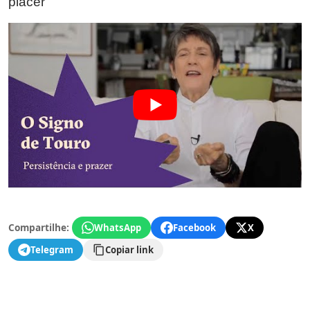
placer
Compartilhe:
WhatsApp
Facebook
X
Telegram
Copiar link