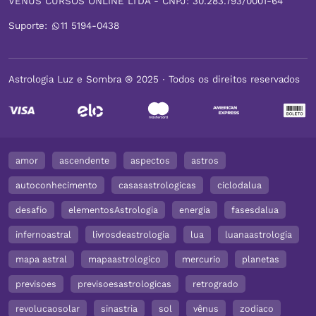
VENUS CURSOS ONLINE LTDA - CNPJ: 30.283.793/0001-64
Suporte:
11 5194-0438
Astrologia Luz e Sombra ® 2025 ∙ Todos os direitos reservados
amor
ascendente
aspectos
astros
autoconhecimento
casasastrologicas
ciclodalua
desafio
elementosAstrologia
energia
fasesdalua
infernoastral
livrosdeastrologia
lua
luanaastrologia
mapa astral
mapaastrologico
mercurio
planetas
previsoes
previsoesastrologicas
retrogrado
revolucaosolar
sinastria
sol
vênus
zodiaco