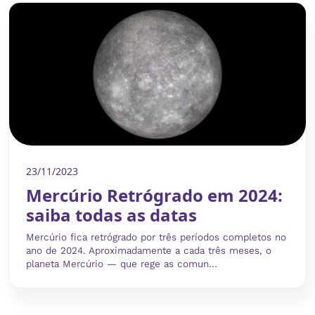
23/11/2023
Mercúrio Retrógrado em 2024:
saiba todas as datas
Mercúrio fica retrógrado por três períodos completos no
ano de 2024. Aproximadamente a cada três meses, o
planeta Mercúrio — que rege as comun...