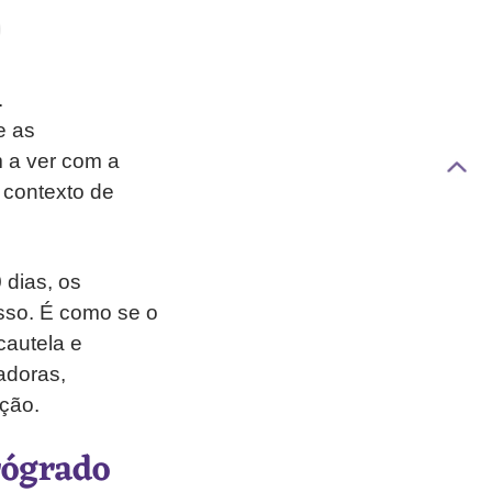
.
e as
m a ver com a
 contexto de
.
 dias, os
sso. É como se o
cautela e
adoras,
ção.
rógrado