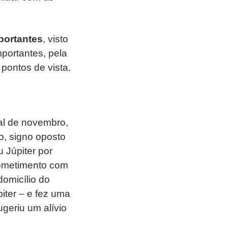
portantes
, visto
mportantes, pela
pontos de vista.
nal de novembro,
o, signo oposto
 Júpiter por
rometimento com
domicílio do
piter – e fez uma
geriu um alívio