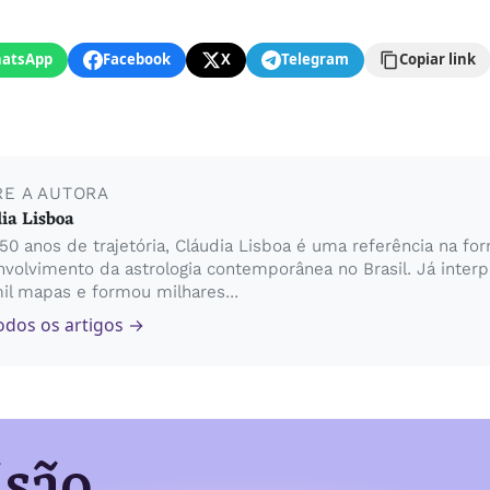
atsApp
Facebook
X
Telegram
Copiar link
RE A AUTORA
ia Lisboa
0 anos de trajetória, Cláudia Lisboa é uma referência na fo
volvimento da astrologia contemporânea no Brasil. Já inter
il mapas e formou milhares...
odos os artigos →
isão