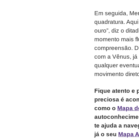
Em seguida, Merc
quadratura. Aqui
ouro”, diz o dita
momento mais fl
compreensão. De
com a Vênus, já
qualquer eventu
movimento diret
Fique atento e
preciosa é aco
como o
Mapa d
autoconhecimen
te ajuda a nave
já o seu
Mapa As