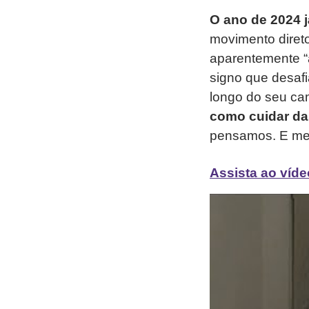
O ano de 2024 
movimento direto
aparentemente “
signo que desaf
longo do seu ca
como cuidar das
pensamos. E mes
Assista ao víde