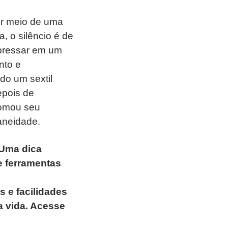
or meio de uma
, o silêncio é de
expressar em um
nto e
do um sextil
epois de
tomou seu
aneidade.
 Uma dica
e ferramentas
 e facilidades
a vida. Acesse