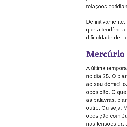
relações cotidia
Definitivamente,
que a tendência 
dificuldade de d
Mercúrio
A última tempora
no dia 25. O pla
ao seu domicílio
oposição. O que
as palavras, pla
outro. Ou seja, M
oposição com Júp
nas tensões da 