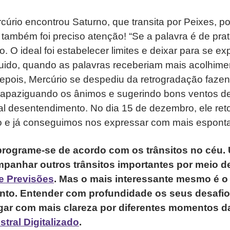
úrio encontrou Saturno, que transita por Peixes, p
 também foi preciso atenção! “Se a palavra é de prata
do. O ideal foi estabelecer limites e deixar para se 
uido, quando as palavras receberiam mais acolhime
pois, Mercúrio se despediu da retrogradação fazen
 apaziguando os ânimos e sugerindo bons ventos d
al desentendimento. No dia 15 de dezembro, ele re
o e já conseguimos nos expressar com mais espont
 programe-se de acordo com os trânsitos no céu.
mpanhar outros trânsitos importantes por meio d
e Previsões
. Mas o mais interessante mesmo é o
to. Entender com profundidade os seus desafios
gar com mais clareza por diferentes momentos d
tral Digitalizado
.