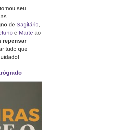
etomou seu
ias
igno de
Sagitário
,
etuno
e
Marte
ao
a
repensar
r tudo que
cuidado!
trógrado