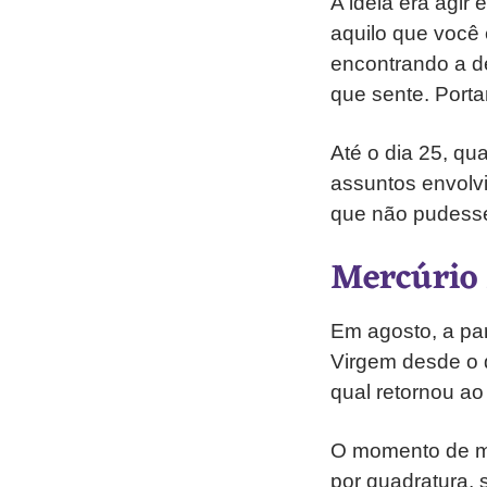
A ideia era agir
aquilo que você
encontrando a d
que sente. Porta
Até o dia 25, qu
assuntos envolvi
que não pudesse 
Mercúrio 
Em agosto, a par
Virgem desde o 
qual retornou ao
O momento de ma
por quadratura,