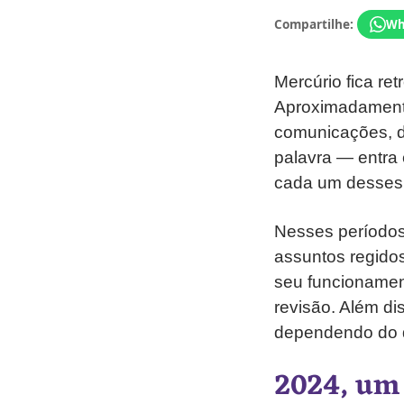
Compartilhe:
Wh
Mercúrio fica re
Aproximadamente
comunicações, di
palavra — entra
cada um desses 
Nesses períodos
assuntos regido
seu funcionamen
revisão. Além d
dependendo do q
2024, um 