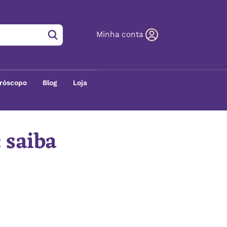
Minha conta
róscopo
Blog
Loja
 saiba