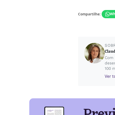
Compartilhe:
Wh
SOB
Claud
Com 5
desen
100 m
Ver t
Prev