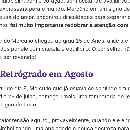
 e falar, sim, com o coração, sem deixar de avaliar 
 expressará para o mundo. Mercúrio em um signo de 
eusa do amor, encontrou dificuldades para separar 
nto,
foi muito importante redobrar a atenção com 
ando Mercúrio chegou ao grau 15 de Áries, a ideia er
dos por ele com cautela e equilíbrio. O conselho: n
ser revertido!
Retrógrado em Agosto
tir do dia 5, Mercúrio que já estava se sentindo em
dia 25 de julho, começou mais uma temporada de re
 signo de Leão.
ior tensão aqui foi, provavelmente, quando ele en
 simbolizando uma ansiedade e pouca destreza para 