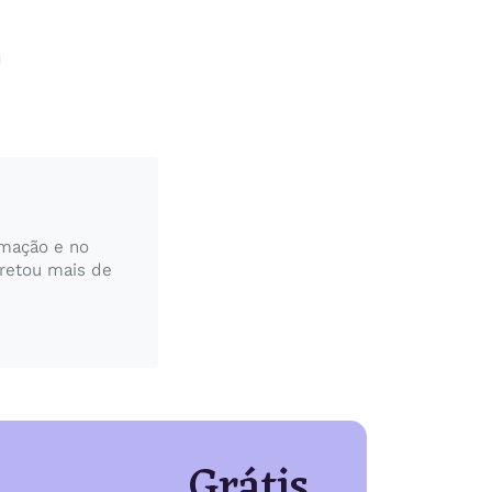
rmação e no
pretou mais de
Grátis