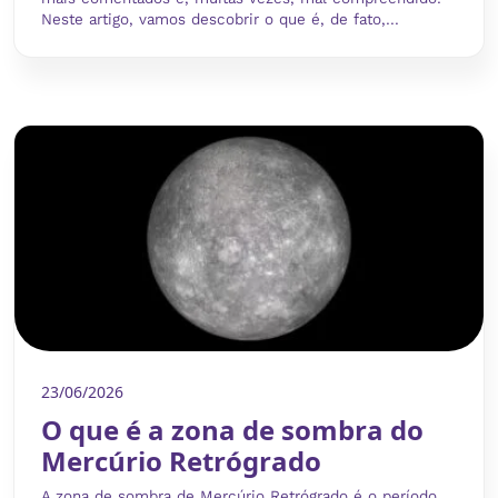
Neste artigo, vamos descobrir o que é, de fato,...
23/06/2026
O que é a zona de sombra do
Mercúrio Retrógrado
A zona de sombra de Mercúrio Retrógrado é o período