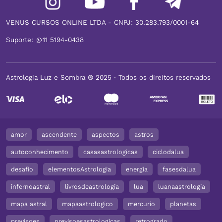
VENUS CURSOS ONLINE LTDA - CNPJ: 30.283.793/0001-64
Suporte:
11 5194-0438
Astrologia Luz e Sombra ® 2025 ∙ Todos os direitos reservados
amor
ascendente
aspectos
astros
autoconhecimento
casasastrologicas
ciclodalua
desafio
elementosAstrologia
energia
fasesdalua
infernoastral
livrosdeastrologia
lua
luanaastrologia
mapa astral
mapaastrologico
mercurio
planetas
previsoes
previsoesastrologicas
retrogrado