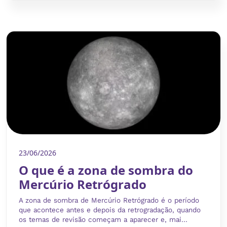
23/06/2026
O que é a zona de sombra do
Mercúrio Retrógrado
A zona de sombra de Mercúrio Retrógrado é o período
que acontece antes e depois da retrogradação, quando
os temas de revisão começam a aparecer e, mai...