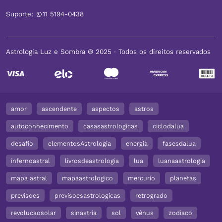
Suporte:
11 5194-0438
Astrologia Luz e Sombra ® 2025 ∙ Todos os direitos reservados
amor
ascendente
aspectos
astros
autoconhecimento
casasastrologicas
ciclodalua
desafio
elementosAstrologia
energia
fasesdalua
infernoastral
livrosdeastrologia
lua
luanaastrologia
mapa astral
mapaastrologico
mercurio
planetas
previsoes
previsoesastrologicas
retrogrado
revolucaosolar
sinastria
sol
vênus
zodiaco