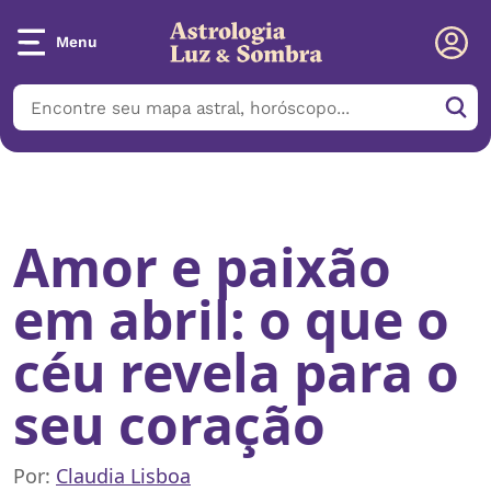
Menu
Início
/
Notícias
/
Amor e paixão em abril: o que o céu revela para
o seu coração
Amor e paixão
em abril: o que o
céu revela para o
seu coração
Por:
Claudia Lisboa