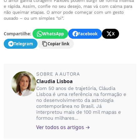
O amor ganha coragem! Paixões podem surgir de forma intensa
e rápida. Assim, confie no seu desejo, mas vá com calma para
não queimar etapas. O amor pode começar com um gesto
ousado – ou um simples “oi”.
Compartilhe:
WhatsApp
Facebook
X
Telegram
Copiar link
SOBRE A AUTORA
Claudia Lisboa
Com 50 anos de trajetória, Cláudia
Lisboa é uma referência na formação e
no desenvolvimento da astrologia
contemporânea no Brasil. Já
interpretou mais de 100 mil mapas e
formou milhares...
Ver todos os artigos →