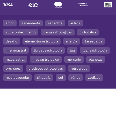
amor
ascendente
aspectos
astros
autoconhecimento
casasastrologicas
ciclodalua
desafio
elementosAstrologia
energia
fasesdalua
infernoastral
livrosdeastrologia
lua
luanaastrologia
mapa astral
mapaastrologico
mercurio
planetas
previsoes
previsoesastrologicas
retrogrado
revolucaosolar
sinastria
sol
vênus
zodiaco