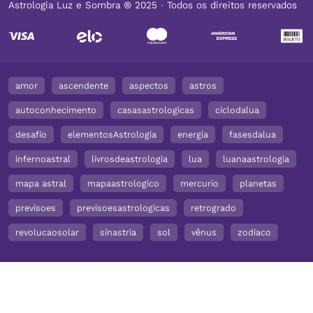
Astrologia Luz e Sombra ® 2025 ∙ Todos os direitos reservados
amor
ascendente
aspectos
astros
autoconhecimento
casasastrologicas
ciclodalua
desafio
elementosAstrologia
energia
fasesdalua
infernoastral
livrosdeastrologia
lua
luanaastrologia
mapa astral
mapaastrologico
mercurio
planetas
previsoes
previsoesastrologicas
retrogrado
revolucaosolar
sinastria
sol
vênus
zodiaco