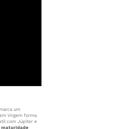
e marca um
 em Virgem forma
xtil com Júpiter e
, maturidade