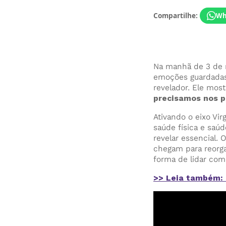
Compartilhe:
Wh
Na manhã de 3 de ma
emoções guardadas,
revelador. Ele most
precisamos nos p
Ativando o eixo Vir
saúde física e saú
revelar essencial. 
chegam para reorgan
forma de lidar com
>> Leia também: E