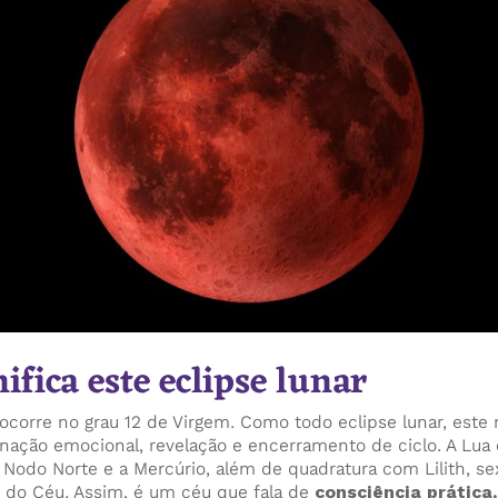
ifica este eclipse lunar
 ocorre no grau 12 de Virgem. Como todo eclipse lunar, est
ação emocional, revelação e encerramento de ciclo. A Lua
 Nodo Norte e a Mercúrio, além de quadratura com Lilith, se
 do Céu. Assim, é um céu que fala de
consciência prática