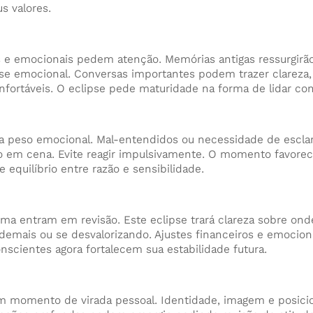
s valores.
s e emocionais pedem atenção. Memórias antigas ressurgirã
ase emocional. Conversas importantes podem trazer clarez
nfortáveis. O eclipse pede maturidade na forma de lidar com
 peso emocional. Mal-entendidos ou necessidade de esclar
 em cena. Evite reagir impulsivamente. O momento favorec
 equilíbrio entre razão e sensibilidade.
ima entram em revisão. Este eclipse trará clareza sobre ond
 demais ou se desvalorizando. Ajustes financeiros e emoci
nscientes agora fortalecem sua estabilidade futura.
um momento de virada pessoal. Identidade, imagem e posic