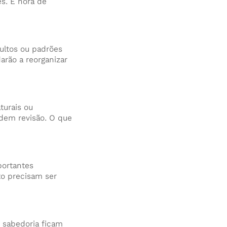
s. É hora de
ultos ou padrões
arão a reorganizar
turais ou
dem revisão. O que
portantes
to precisam ser
 sabedoria ficam