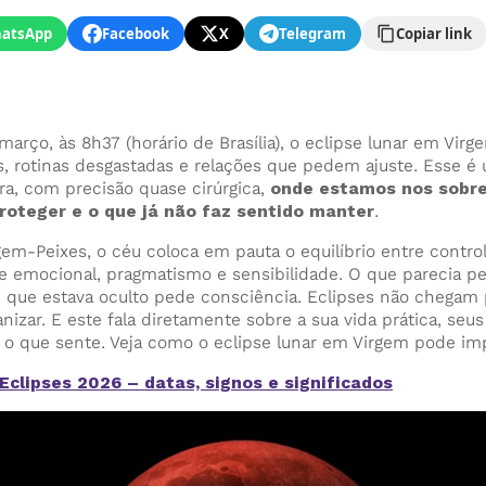
atsApp
Facebook
X
Telegram
Copiar link
rço, às 8h37 (horário de Brasília), o eclipse lunar em Virg
 rotinas desgastadas e relações que pedem ajuste. Esse é 
ra, com precisão quase cirúrgica,
onde estamos nos sobre
roteger e o que já não faz sentido manter
.
gem-Peixes, o céu coloca em pauta o equilíbrio entre contro
de emocional, pragmatismo e sensibilidade. O que parecia 
O que estava oculto pede consciência. Eclipses não chegam p
izar. E este fala diretamente sobre a sua vida prática, seus
 o que sente. Veja como o eclipse lunar em Virgem pode imp
clipses 2026 – datas, signos e significados