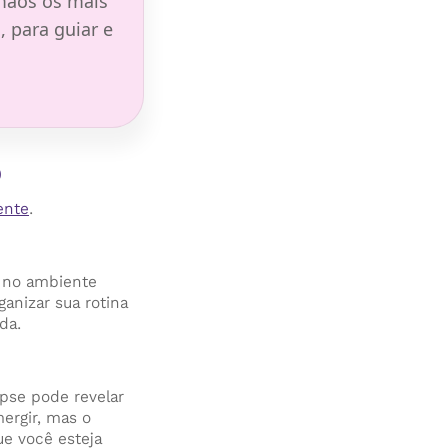
 mãos os mais
 para guiar e
o
ente
.
s no ambiente
anizar sua rotina
da.
ipse pode revelar
ergir, mas o
e você esteja