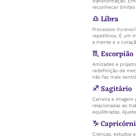
transformação. Emo
reconhecer limites
♎ Libra
Processos inconsci
repetitivos. É um 
a mente e o coraçã
♏ Escorpião
Amizades e projeto
redefinição de me
não faz mais sentid
♐ Sagitário
Carreira e imagem 
relacionadas ao tr
equilibradas. Ajust
♑ Capricórni
Crenças, estudos e