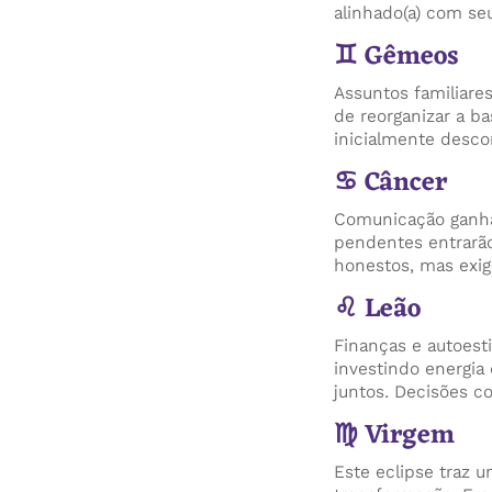
alinhado(a) com seu
♊ Gêmeos
Assuntos familiare
de reorganizar a b
inicialmente desco
♋ Câncer
Comunicação ganha
pendentes entrarão
honestos, mas exige
♌ Leão
Finanças e autoest
investindo energia
juntos. Decisões co
♍ Virgem
Este eclipse traz 