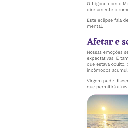
O trígono com o M
diretamente o rumo 
Este eclipse fala d
mental.
Afetar e s
Nossas emoções se
expectativas. E ta
que estava oculto
incômodos acumulad
Virgem pede discer
que permitirá atr