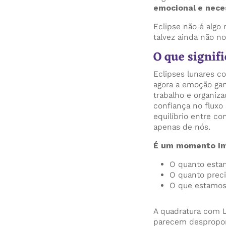
emocional e nece
Eclipse não é algo 
talvez ainda não n
O que signif
Eclipses lunares c
agora a emoção gan
trabalho e organiza
confiança no fluxo 
equilíbrio entre co
apenas de nós.
É um momento imp
O quanto esta
O quanto prec
O que estamos 
A quadratura com L
parecem desproporc