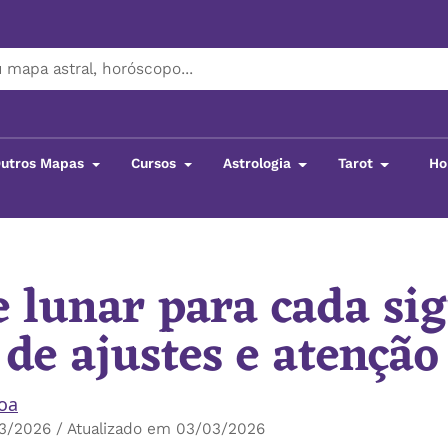
utros Mapas
Cursos
Astrologia
Tarot
Ho
pse lunar para cada signo: tempo de ajustes e atenção
e lunar para cada si
de ajustes e atenção
boa
3/2026 / Atualizado em 03/03/2026