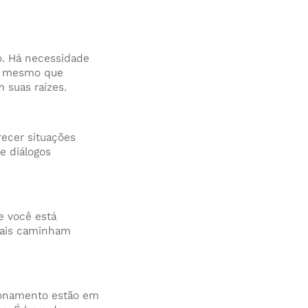
o. Há necessidade
a, mesmo que
 suas raízes.
ecer situações
e diálogos
e você está
onais caminham
ionamento estão em