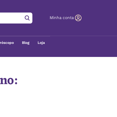
Minha conta
róscopo
Blog
Loja
gno: