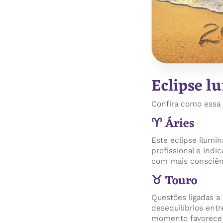
Eclipse l
Confira como essa 
♈ Áries
Este eclipse ilumin
profissional e indi
com mais consciênc
♉ Touro
Questões ligadas a
desequilíbrios ent
momento favorece d