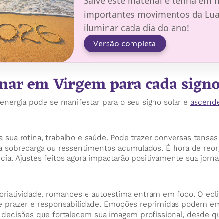
Salve este material e tenha em
importantes movimentos da Lua,
iluminar cada dia do ano!
Versão completa
unar em Virgem para cada sign
energia pode se manifestar para o seu signo solar e
ascend
a sua rotina, trabalho e saúde. Pode trazer conversas tensa
ca sobrecarga ou ressentimentos acumulados. É hora de reorg
ia. Ajustes feitos agora impactarão positivamente sua jorna
 criatividade, romances e autoestima entram em foco. O ecl
re prazer e responsabilidade. Emoções reprimidas podem em
ecisões que fortalecem sua imagem profissional, desde qu