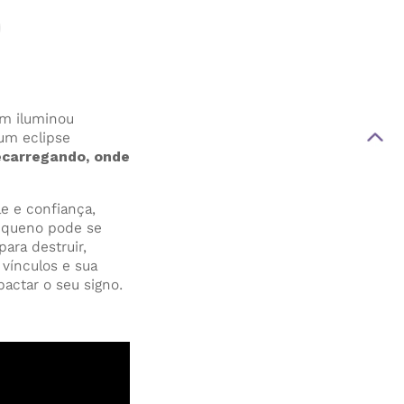
em iluminou
um eclipse
carregando, onde
le e confiança,
pequeno pode se
ara destruir,
 vínculos e sua
actar o seu signo.