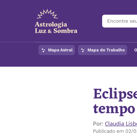
Mapa Astral
Mapa do Trabalho
O
Início
/
Notícias
/
Ecli
Eclips
tempo 
Por:
Claudia Lis
Publicado em 02/0