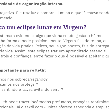
ssidade de organização interna.
negativo. Ele traz luz e sombra. Ilumina o que já estava sen
omeado.
ica um eclipse lunar em Virgem?
ostumam evidenciar algo que vinha sendo gestado há meses.
ha forma e pede posicionamento. Virgem fala de rotina, cui
ção da vida prática. Peixes, seu signo oposto, fala de entrega
da vida. Assim, este eclipse traz um aprendizado essencial,
ntrole e confiança, entre fazer o que é possível e aceitar o
ortante para refletir:
mos nos sobrecarregando?
isamos nos proteger?
sentindo e talvez evitando sentir?
ilith pode trazer incômodos profundos, emoções reprimida
ionais. Já o sextil com Júpiter oferece sabedoria e amplia