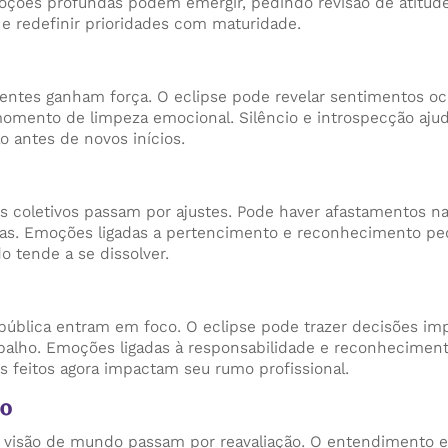
ções profundas podem emergir, pedindo revisão de atitude
 e redefinir prioridades com maturidade.
entes ganham força. O eclipse pode revelar sentimentos oc
momento de limpeza emocional. Silêncio e introspecção ajud
o antes de novos inícios.
s coletivos passam por ajustes. Pode haver afastamentos na
tas. Emoções ligadas a pertencimento e reconhecimento pe
o tende a se dissolver.
pública entram em foco. O eclipse pode trazer decisões im
abalho. Emoções ligadas à responsabilidade e reconhecimen
es feitos agora impactam seu rumo profissional.
o
 visão de mundo passam por reavaliação. O entendimento e