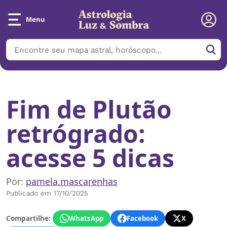
Menu
Início
/
Notícias
/
Fim de Plutão retrógrado: acesse 5 dicas
Fim de Plutão
retrógrado:
acesse 5 dicas
Por:
pamela.mascarenhas
Publicado em 17/10/2025
Compartilhe:
WhatsApp
Facebook
X