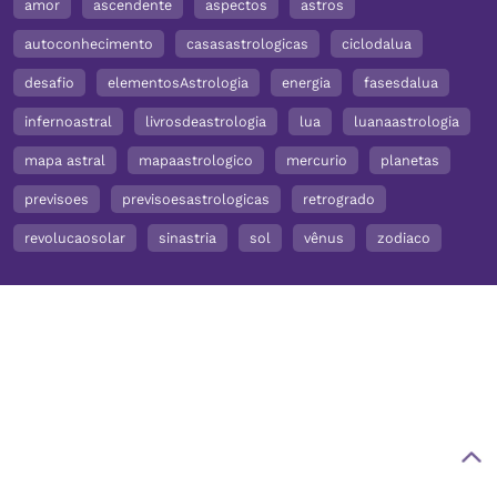
amor
ascendente
aspectos
astros
autoconhecimento
casasastrologicas
ciclodalua
desafio
elementosAstrologia
energia
fasesdalua
infernoastral
livrosdeastrologia
lua
luanaastrologia
mapa astral
mapaastrologico
mercurio
planetas
previsoes
previsoesastrologicas
retrogrado
revolucaosolar
sinastria
sol
vênus
zodiaco