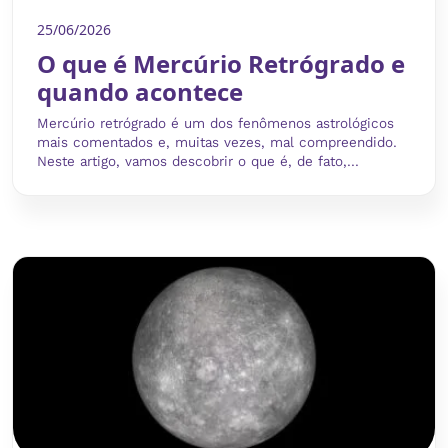
25/06/2026
O que é Mercúrio Retrógrado e
quando acontece
Mercúrio retrógrado é um dos fenômenos astrológicos
mais comentados e, muitas vezes, mal compreendido.
Neste artigo, vamos descobrir o que é, de fato,...