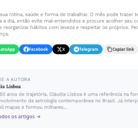
ua rotina, saúde e forma de trabalhar. O mês pode trazer 
 a dia, então evite mal-entendidos e procure acolher seu 
le reorganizar hábitos com leveza e respeitar os próprios.
nça.
atsApp
Facebook
X
Telegram
Copiar link
RE A AUTORA
ia Lisboa
0 anos de trajetória, Cláudia Lisboa é uma referência na fo
volvimento da astrologia contemporânea no Brasil. Já inter
il mapas e formou milhares...
odos os artigos →