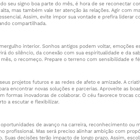
do seu signo boa parte do mês, é hora de se reconectar com 
 alta, mas também vale ter atenção às relações. Agir com ma
ssencial. Assim, evite impor sua vontade e prefira liderar c
uando compartilhada.
ergulho interior. Sonhos antigos podem voltar, emoções e
virá do silêncio, da conexão com sua espiritualidade e da sa
o mês, o recomeço. Prepare o terreno com sensibilidade e fé
us projetos futuros e as redes de afeto e amizade. A criat
para encontrar novas soluções e parcerias. Aproveite as bo
m formas inovadoras de colaborar. O céu favorece trocas c
to a escutar e flexibilizar.
r oportunidades de avanço na carreira, reconhecimento ou
o profissional. Mas será preciso alinhar ambição com propó
. Suas decisões terão impacto de longo prazo. Assim, esco