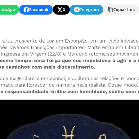
atsApp
Facebook
X
Telegram
Copiar link
a luz crescente da Lua em Escorpião, em um ciclo iniciad
mês, vivemos transições importantes: Marte entra em Libra 
l ingressa em Virgem (22/8) e Mercúrio retoma seu movimento
esmo tempo, uma força que nos impulsiona a agir e a
os caminhos com mais discernimento.
que exige clareza emocional, equilíbrio nas relações e cons
ormado para florescer de maneira mais realista. Desse modo,
om responsabilidade, brilho com humildade, sonho com 