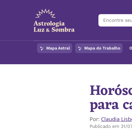
Mapa Astral
Mapa do Trabalho
O
Início
/
Notícias
/
Horó
Horósc
para c
Por:
Claudia Lis
Publicado em 31/0