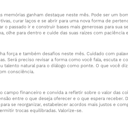
 e as memórias ganham destaque neste mês. Pode ser um b
etivas, curar laços e se abrir para uma nova forma de perte
r o passado ir e construir bases mais generosas para sua s
, olhe para dentro e cuide das suas raízes com paciência 
ha força e também desafios neste mês. Cuidado com palavr
das. Será preciso revisar a forma como você fala, escuta e co
eu talento natural para o diálogo como ponte. O que você di
com consciência.
campo financeiro e convida a refletir sobre o valor das coi
ensão entre o que deseja oferecer e o que espera receber. 
ra se reorganizar, estabelecer acordos mais justos e com
mitir trocas equilibradas. Valorize-se.