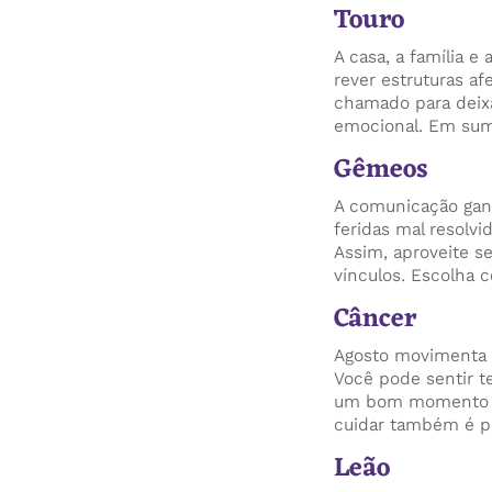
Touro
A casa, a família
rever estruturas af
chamado para deixa
emocional. Em suma
Gêmeos
A comunicação gan
feridas mal resolvi
Assim, aproveite s
vínculos. Escolha 
Câncer
Agosto movimenta o 
Você pode sentir t
um bom momento pa
cuidar também é per
Leão