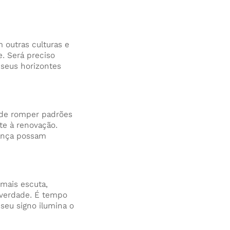
 outras culturas e
. Será preciso
 seus horizontes
 de romper padrões
te à renovação.
iança possam
mais escuta,
e verdade. É tempo
seu signo ilumina o