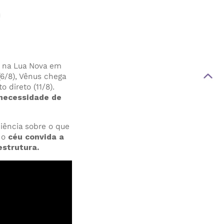
o na Lua Nova em
(6/8), Vênus chega
 direto (11/8).
 necessidade de
ciência sobre o que
 o
céu convida a
estrutura.