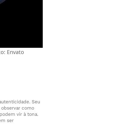
to: Envato
utenticidade. Seu
l observar como
podem vir à tona.
em ser