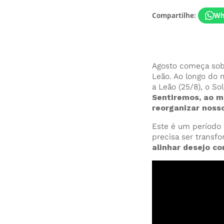
Compartilhe:
Wh
Agosto começa sob 
Leão. Ao longo do 
a Leão (25/8), o So
Sentiremos, ao m
reorganizar noss
Este é um período 
precisa ser transf
alinhar desejo c