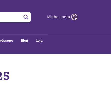
Minha conta
róscopo
Blog
Loja
25