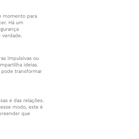
om momento para
ncer. Há um
egurança
e verdade.
as impulsivas ou
mpartilha ideias.
z pode transformar
sas e das relações.
Desse modo, este é
preender que