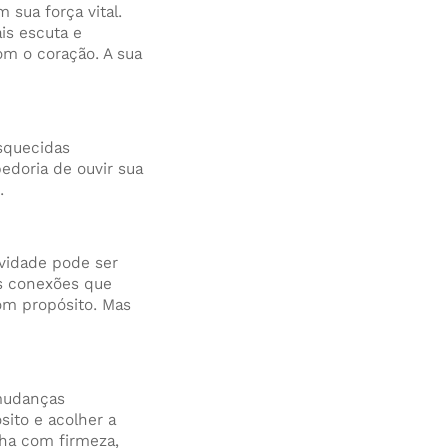
sua força vital.
is escuta e
om o coração. A sua
squecidas
bedoria de ouvir sua
.
ividade pode ser
as conexões que
om propósito. Mas
 mudanças
sito e acolher a
lha com firmeza,