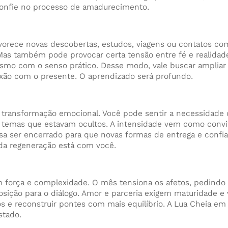
Confie no processo de amadurecimento.
vorece novas descobertas, estudos, viagens ou contatos com
as também pode provocar certa tensão entre fé e realidade
iasmo com o senso prático. Desse modo, vale buscar ampliar
xão com o presente. O aprendizado será profundo.
 transformação emocional. Você pode sentir a necessidade
m temas que estavam ocultos. A intensidade vem como convi
sa ser encerrado para que novas formas de entrega e conf
 da regeneração está com você.
 força e complexidade. O mês tensiona os afetos, pedindo 
sposição para o diálogo. Amor e parceria exigem maturidade 
s e reconstruir pontes com mais equilíbrio. A Lua Cheia em 
stado.