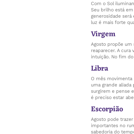
Com o Sol iluminan
Seu brilho está em
generosidade será e
luz é mais forte q
Virgem
Agosto propõe um m
reaparecer. A cura 
intuição. No fim d
Libra
O mês movimenta se
uma grande aliada 
surgirem e pense e
é preciso estar aber
Escorpião
Agosto pode traze
importantes no rum
sabedoria do tempo