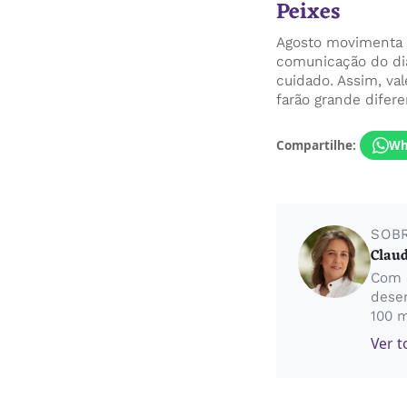
Peixes
Agosto movimenta s
comunicação do dia
cuidado. Assim, va
farão grande difere
Compartilhe:
Wh
SOB
Claud
Com 5
desen
100 m
Ver t