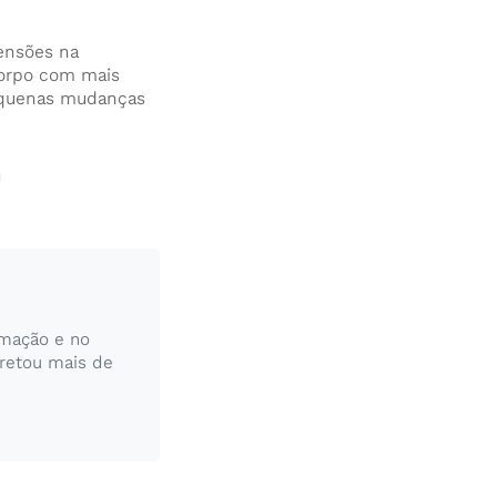
tensões na
corpo com mais
 Pequenas mudanças
rmação e no
pretou mais de