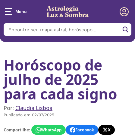
Menu
Início
/
Notícias
/
Horóscopo de julho de 2025 para cada signo
Horóscopo de
julho de 2025
para cada signo
Por:
Claudia Lisboa
Publicado em 02/07/2025
Compartilhe:
WhatsApp
Facebook
X