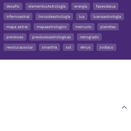
desafio
elementosAstrologia
energia
fasesdalua
infernoastral
livrosdeastrologia
lua
luanaastrologia
mapa astral
mapaastrologico
mercurio
planetas
previsoes
previsoesastrologicas
retrogrado
revolucaosolar
sinastria
sol
vênus
zodiaco