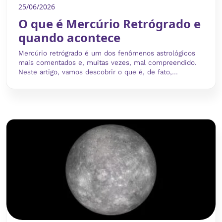
25/06/2026
O que é Mercúrio Retrógrado e
quando acontece
Mercúrio retrógrado é um dos fenômenos astrológicos
mais comentados e, muitas vezes, mal compreendido.
Neste artigo, vamos descobrir o que é, de fato,...