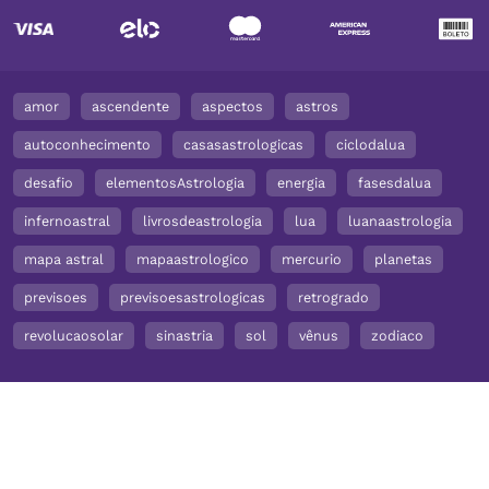
amor
ascendente
aspectos
astros
autoconhecimento
casasastrologicas
ciclodalua
desafio
elementosAstrologia
energia
fasesdalua
infernoastral
livrosdeastrologia
lua
luanaastrologia
mapa astral
mapaastrologico
mercurio
planetas
previsoes
previsoesastrologicas
retrogrado
revolucaosolar
sinastria
sol
vênus
zodiaco