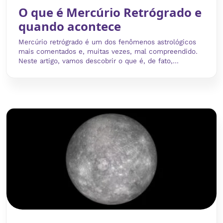
O que é Mercúrio Retrógrado e
quando acontece
Mercúrio retrógrado é um dos fenômenos astrológicos
mais comentados e, muitas vezes, mal compreendido.
Neste artigo, vamos descobrir o que é, de fato,...