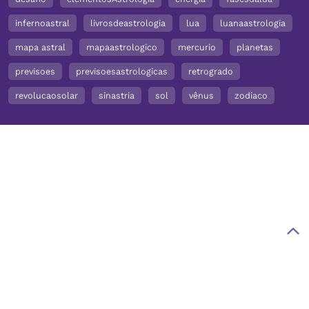
infernoastral
livrosdeastrologia
lua
luanaastrologia
mapa astral
mapaastrologico
mercurio
planetas
previsoes
previsoesastrologicas
retrogrado
revolucaosolar
sinastria
sol
vênus
zodiaco