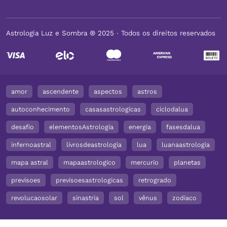
Astrologia Luz e Sombra ® 2025 ∙ Todos os direitos reservados
amor
ascendente
aspectos
astros
autoconhecimento
casasastrologicas
ciclodalua
desafio
elementosAstrologia
energia
fasesdalua
infernoastral
livrosdeastrologia
lua
luanaastrologia
mapa astral
mapaastrologico
mercurio
planetas
previsoes
previsoesastrologicas
retrogrado
revolucaosolar
sinastria
sol
vênus
zodiaco