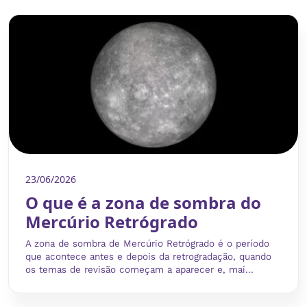
23/06/2026
O que é a zona de sombra do
Mercúrio Retrógrado
A zona de sombra de Mercúrio Retrógrado é o período
que acontece antes e depois da retrogradação, quando
os temas de revisão começam a aparecer e, mai...