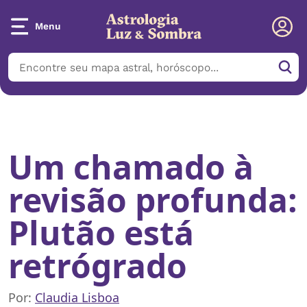
Menu
Início
/
Notícias
/
Um chamado à revisão profunda: Plutão está
retrógrado
Um chamado à
revisão profunda:
Plutão está
retrógrado
Por:
Claudia Lisboa