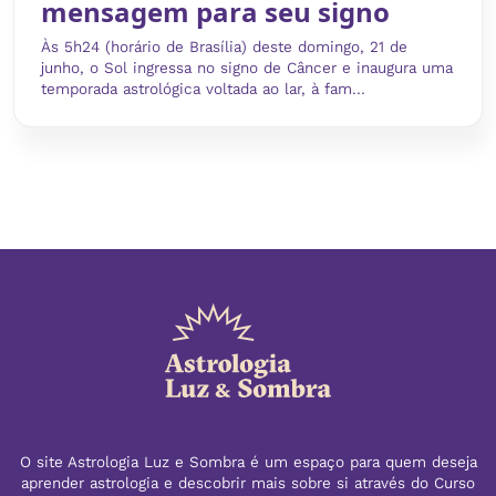
mensagem para seu signo
Às 5h24 (horário de Brasília) deste domingo, 21 de
junho, o Sol ingressa no signo de Câncer e inaugura uma
temporada astrológica voltada ao lar, à fam...
O site Astrologia Luz e Sombra é um espaço para quem deseja
aprender astrologia e descobrir mais sobre si através do Curso