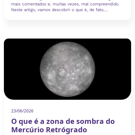
mais comentados e, muitas vezes, mal compreendido.
Neste artigo, vamos descobrir o que é, de fato,...
23/06/2026
O que é a zona de sombra do
Mercúrio Retrógrado