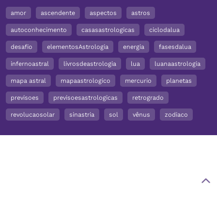
amor
ascendente
aspectos
astros
autoconhecimento
casasastrologicas
ciclodalua
desafio
elementosAstrologia
energia
fasesdalua
infernoastral
livrosdeastrologia
lua
luanaastrologia
mapa astral
mapaastrologico
mercurio
planetas
previsoes
previsoesastrologicas
retrogrado
revolucaosolar
sinastria
sol
vênus
zodiaco