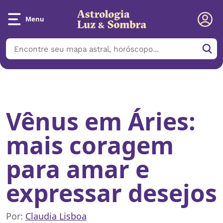
Menu
Início
/
Notícias
/
Vênus em Áries: mais coragem para amar e
expressar desejos
Vênus em Áries:
mais coragem
para amar e
expressar desejos
Por:
Claudia Lisboa