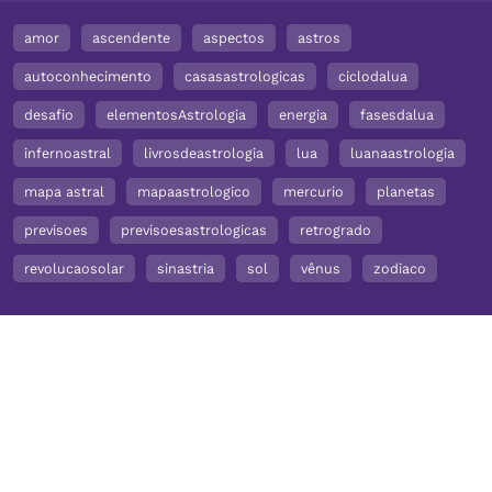
amor
ascendente
aspectos
astros
autoconhecimento
casasastrologicas
ciclodalua
desafio
elementosAstrologia
energia
fasesdalua
infernoastral
livrosdeastrologia
lua
luanaastrologia
mapa astral
mapaastrologico
mercurio
planetas
previsoes
previsoesastrologicas
retrogrado
revolucaosolar
sinastria
sol
vênus
zodiaco