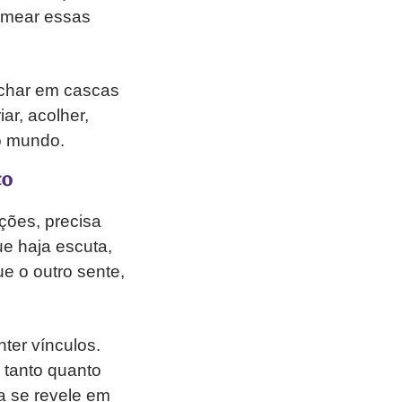
omear essas
echar em cascas
ar, acolher,
 o mundo.
to
ções, precisa
ue haja escuta,
e o outro sente,
ter vínculos.
 tanto quanto
a se revele em