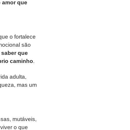
 o amor que
ue o fortalece
mocional são
 saber que
prio caminho
.
ida adulta,
aqueza, mas um
sas, mutáveis,
 viver o que