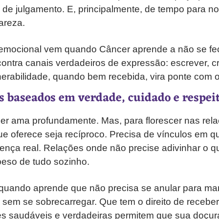
de julgamento. E, principalmente, de tempo para n
areza.
 emocional vem quando Câncer aprende a não se f
ontra canais verdadeiros de expressão: escrever, cri
nerabilidade, quando bem recebida, vira ponte com
os baseados em verdade, cuidado e respei
er ama profundamente. Mas, para florescer nas rela
e oferece seja recíproco. Precisa de vínculos em q
ença real. Relações onde não precise adivinhar o qu
peso de tudo sozinho.
 quando aprende que não precisa se anular para man
sem se sobrecarregar. Que tem o direito de receber
es saudáveis e verdadeiras permitem que sua doçur