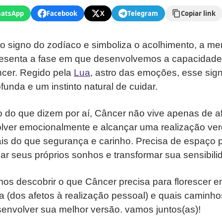
atsApp
Facebook
X
Telegram
Copiar link
o signo do zodíaco e simboliza o acolhimento, a me
esenta a fase em que desenvolvemos a capacidade d
ncer. Regido pela
Lua
, astro das emoções, esse sig
funda e um instinto natural de cuidar.
o do que dizem por aí, Câncer não vive apenas de a
lver emocionalmente e alcançar uma realização ver
ais do que segurança e carinho. Precisa de espaço 
var seus próprios sonhos e transformar sua sensibili
mos descobrir o que Câncer precisa para florescer 
a (dos afetos à realização pessoal) e quais caminh
envolver sua melhor versão. vamos juntos(as)!