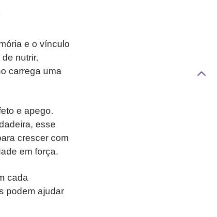
mória e o vínculo
e nutrir,
no carrega uma
feto e apego.
dadeira, esse
para crescer com
dade em força.
em cada
os podem ajudar