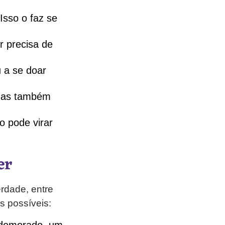
Isso o faz se
r precisa de
u a se doar
 mas também
o pode virar
er
erdade, entre
os possíveis: