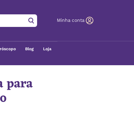
Minha conta
róscopo
Blog
Loja
a para
ão