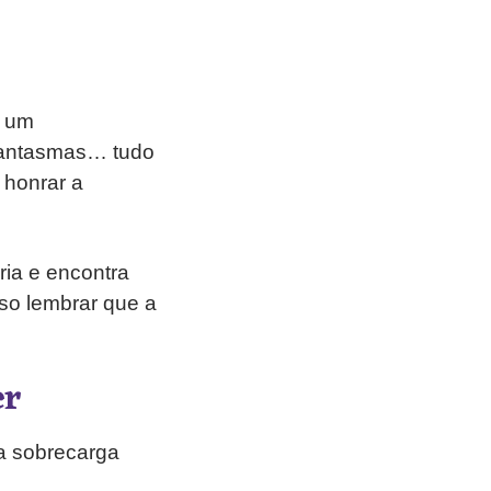
r um
 fantasmas… tudo
 honrar a
ia e encontra
iso lembrar que a
er
a sobrecarga