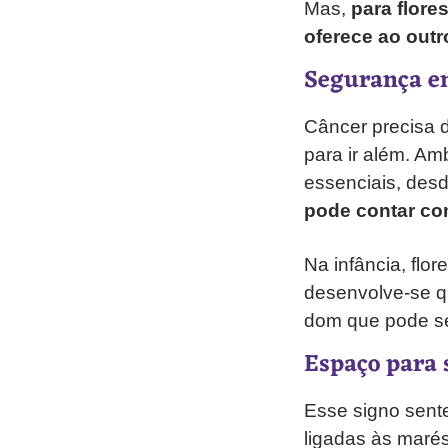
Mas,
para flore
oferece ao outr
Segurança em
Câncer precisa 
para ir além. Am
essenciais, desd
pode contar co
Na infância, flo
desenvolve-se q
dom que pode se
Espaço para 
Esse signo sent
ligadas às marés