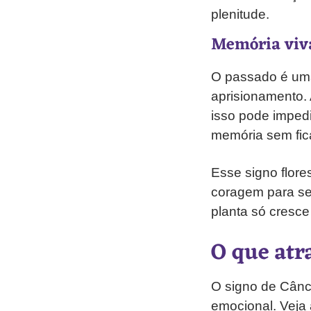
plenitude.
Memória viva
O passado é uma
aprisionamento.
isso pode impedi
memória sem fica
Esse signo flor
coragem para seg
planta só cresce
O que atr
O signo de Cânc
emocional. Veja