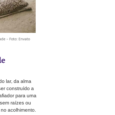
de – Foto: Envato
de
do lar, da alma
er construído a
safiador para uma
sem raízes ou
, no acolhimento.