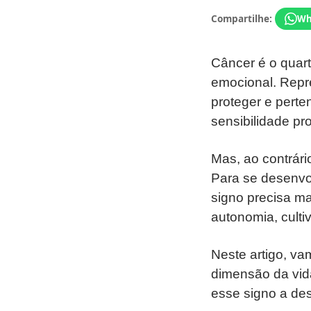
Compartilhe:
Wh
Câncer é o quart
emocional. Repr
proteger e perte
sensibilidade pro
Mas, ao contrári
Para se desenvo
signo precisa m
autonomia, culti
Neste artigo, va
dimensão da vid
esse signo a des