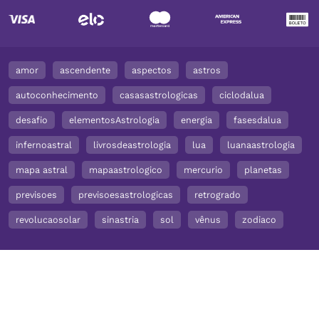
amor
ascendente
aspectos
astros
autoconhecimento
casasastrologicas
ciclodalua
desafio
elementosAstrologia
energia
fasesdalua
infernoastral
livrosdeastrologia
lua
luanaastrologia
mapa astral
mapaastrologico
mercurio
planetas
previsoes
previsoesastrologicas
retrogrado
revolucaosolar
sinastria
sol
vênus
zodiaco