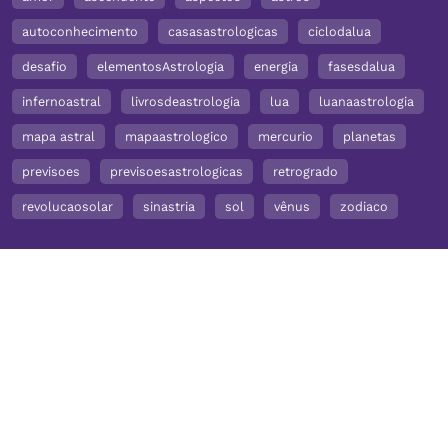
autoconhecimento
casasastrologicas
ciclodalua
desafio
elementosAstrologia
energia
fasesdalua
infernoastral
livrosdeastrologia
lua
luanaastrologia
mapa astral
mapaastrologico
mercurio
planetas
previsoes
previsoesastrologicas
retrogrado
revolucaosolar
sinastria
sol
vênus
zodiaco