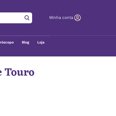
Minha conta
róscopo
Blog
Loja
e Touro