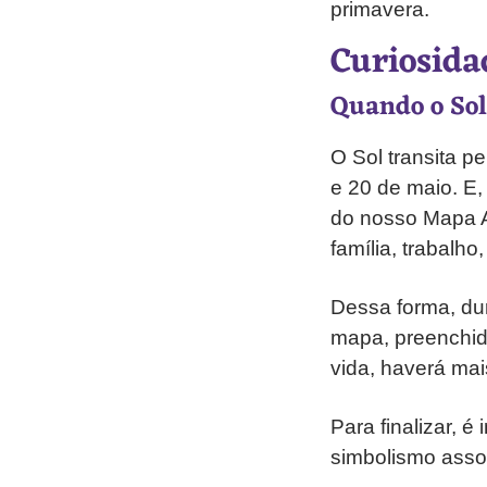
primavera.
Curiosida
Quando o Sol
O Sol transita p
e 20 de maio. E,
do nosso Mapa A
família, trabalho,
Dessa forma, du
mapa, preenchid
vida, haverá ma
Para finalizar, 
simbolismo assoc