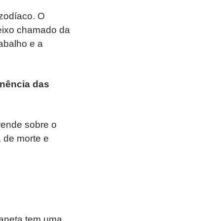
zodíaco. O
 eixo chamado da
rabalho e a
anência das
rende sobre o
, de morte e
planeta tem uma