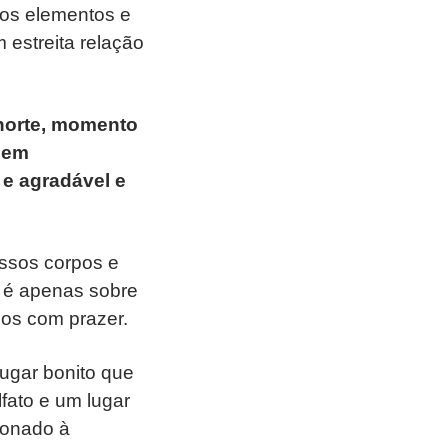
 os elementos e
 estreita relação
 norte, momento
á em
 e agradável e
ssos corpos e
o é apenas sobre
dos com prazer.
ugar bonito que
fato e um lugar
ionado à