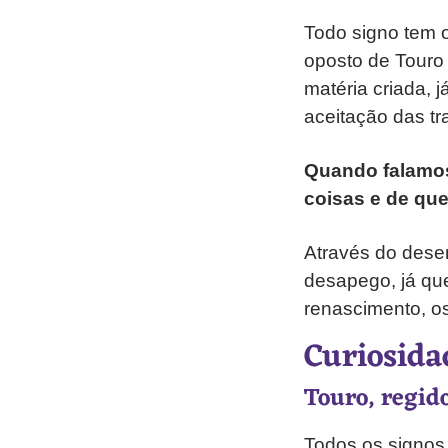
Todo signo tem 
oposto de Touro 
matéria criada, 
aceitação das t
Quando falamos
coisas e de que
Através do dese
desapego, já que
renascimento, os
Curiosida
Touro, regid
Todos os signos 