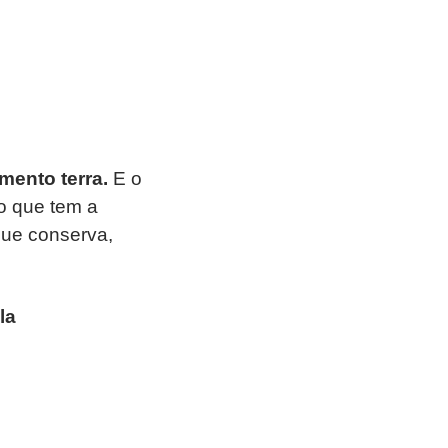
mento terra.
E o
no que tem a
que conserva,
la