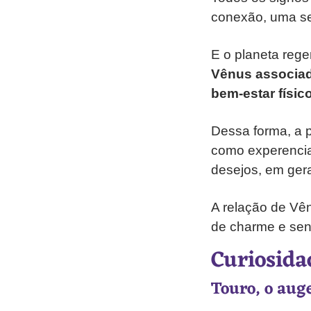
conexão, uma s
E o planeta reg
Vênus associad
bem-estar físic
Dessa forma, a p
como experencia
desejos, em gera
A relação de Vên
de charme e sen
Curiosida
Touro, o aug