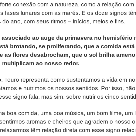
m forte conexão com a natureza, como a relação com
 fases lunares com as marés. E os doze signos têm
do ano, com seus ritmos – inícios, meios e fins.
o associado ao auge da primavera no hemisfério
stá brotando, se proliferando, que a comida est
 as flores desabrocham, que o sol brilha ameno
 multiplicam ao nosso redor.
 Touro representa como sustentamos a vida em no
tamos e nutrimos os nossos sentidos. Por isso, nã
se signo fala, mas sim, sobre nutrir os cinco senti
a boa comida, uma boa música, um bom filme, um l
 sentirmos aromas e cheiros que agradem o nosso ol
 relaxarmos têm relação direta com esse signo relac