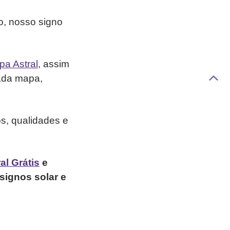
o, nosso signo
a Astral
, assim
ada mapa,
os, qualidades e
al Grátis
e
signos solar e