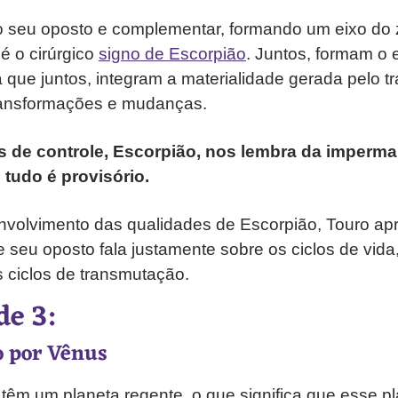
o seu oposto e complementar, formando um eixo do 
é o cirúrgico
signo de Escorpião
. Juntos, formam o
já que juntos, integram a materialidade gerada pelo t
ransformações e mudanças.
 de controle, Escorpião, nos lembra da imperm
 tudo é provisório.
nvolvimento das qualidades de Escorpião, Touro ap
 seu oposto fala justamente sobre os ciclos de vida
 ciclos de transmutação.
de 3:
o por Vênus
têm um planeta regente, o que significa que esse 