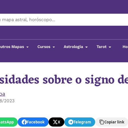
utros Mapas
Cursos
Astrologia
Tarot
Ho
sidades sobre o signo d
boa
08/2023
atsApp
Facebook
X
Telegram
Copiar link