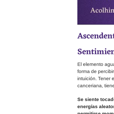
Ascenden
Sentimie
El elemento agu
forma de percibir
intuición. Tener
canceriana, tien
Se siente tocad
energías aleato
permitirse mome