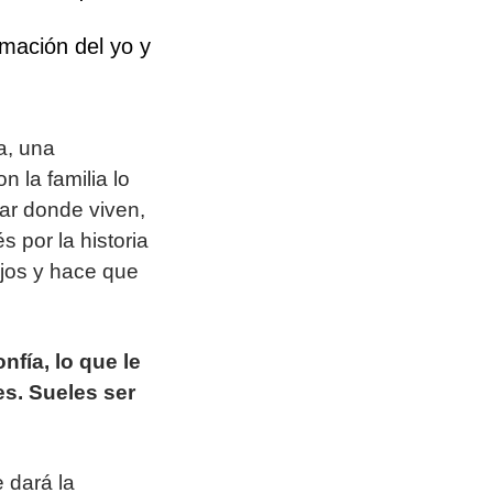
rmación del yo y
a, una
n la familia lo
gar donde viven,
s por la historia
 ojos y hace que
nfía, lo que le
es. Sueles ser
e dará la