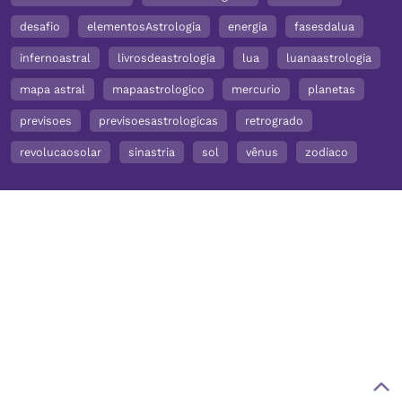
desafio
elementosAstrologia
energia
fasesdalua
infernoastral
livrosdeastrologia
lua
luanaastrologia
mapa astral
mapaastrologico
mercurio
planetas
previsoes
previsoesastrologicas
retrogrado
revolucaosolar
sinastria
sol
vênus
zodiaco