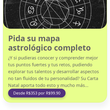
Pida su mapa
astrológico completo
¿Y si pudieras conocer y comprender mejor
tus puntos fuertes y tus retos, pudiendo
explorar tus talentos y desarrollar aspectos
no tan fluidos de tu personalidad? Su Carta
Natal aporta todo esto y mucho más…
Desde R$353 por R$99.90