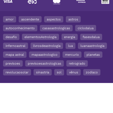
amor
ascendente
aspectos
astros
autoconhecimento
casasastrologicas
ciclodalua
desafio
elementosAstrologia
energia
fasesdalua
infernoastral
livrosdeastrologia
lua
luanaastrologia
mapa astral
mapaastrologico
mercurio
planetas
previsoes
previsoesastrologicas
retrogrado
revolucaosolar
sinastria
sol
vênus
zodiaco