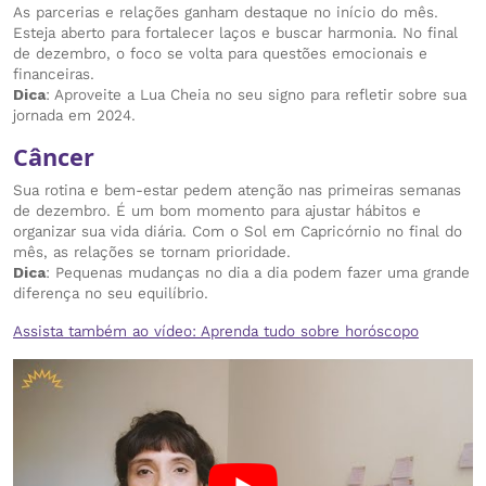
As parcerias e relações ganham destaque no início do mês.
Esteja aberto para fortalecer laços e buscar harmonia. No final
de dezembro, o foco se volta para questões emocionais e
financeiras.
Dica
: Aproveite a Lua Cheia no seu signo para refletir sobre sua
jornada em 2024.
Câncer
Sua rotina e bem-estar pedem atenção nas primeiras semanas
de dezembro. É um bom momento para ajustar hábitos e
organizar sua vida diária. Com o Sol em Capricórnio no final do
mês, as relações se tornam prioridade.
Dica
: Pequenas mudanças no dia a dia podem fazer uma grande
diferença no seu equilíbrio.
Assista também ao vídeo: Aprenda tudo sobre horóscopo