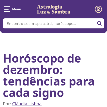
Menu
Início
/
Notícias
/
Horóscopo de dezembro: tendências para cada
signo
Horóscopo de
dezembro:
tendências para
cada signo
Por:
Cláudia Lisboa