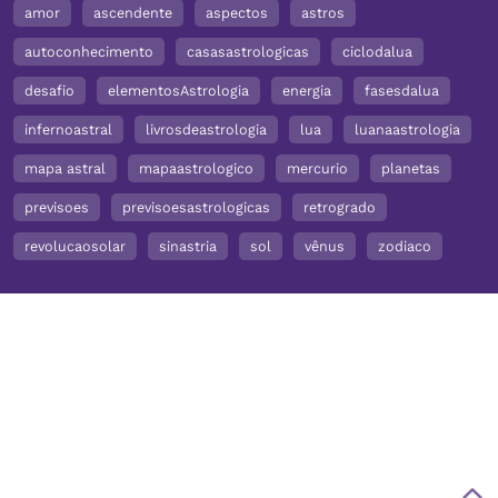
amor
ascendente
aspectos
astros
autoconhecimento
casasastrologicas
ciclodalua
desafio
elementosAstrologia
energia
fasesdalua
infernoastral
livrosdeastrologia
lua
luanaastrologia
mapa astral
mapaastrologico
mercurio
planetas
previsoes
previsoesastrologicas
retrogrado
revolucaosolar
sinastria
sol
vênus
zodiaco