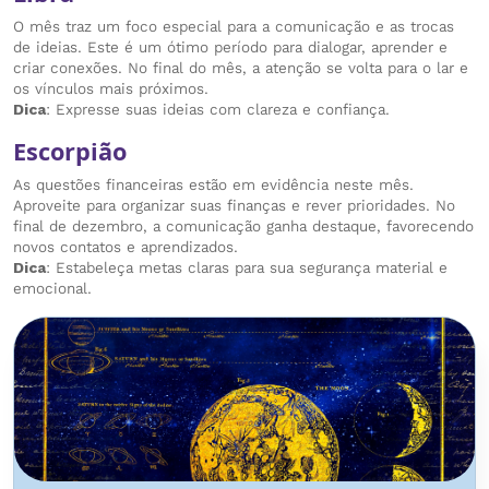
O mês traz um foco especial para a comunicação e as trocas
de ideias. Este é um ótimo período para dialogar, aprender e
criar conexões. No final do mês, a atenção se volta para o lar e
os vínculos mais próximos.
Dica
: Expresse suas ideias com clareza e confiança.
Escorpião
As questões financeiras estão em evidência neste mês.
Aproveite para organizar suas finanças e rever prioridades. No
final de dezembro, a comunicação ganha destaque, favorecendo
novos contatos e aprendizados.
Dica
: Estabeleça metas claras para sua segurança material e
emocional.