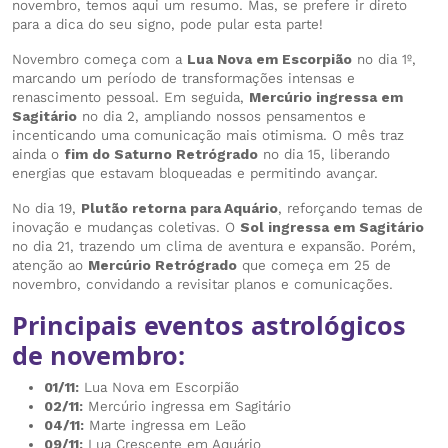
novembro, temos aqui um resumo. Mas, se prefere ir direto
para a dica do seu signo, pode pular esta parte!
Novembro começa com a
Lua Nova em Escorpião
no dia 1º,
marcando um período de transformações intensas e
renascimento pessoal. Em seguida,
Mercúrio ingressa em
Sagitário
no dia 2, ampliando nossos pensamentos e
incenticando uma comunicação mais otimisma. O mês traz
ainda o
fim do Saturno Retrógrado
no dia 15, liberando
energias que estavam bloqueadas e permitindo avançar.
No dia 19,
Plutão retorna para Aquário
, reforçando temas de
inovação e mudanças coletivas. O
Sol ingressa em Sagitário
no dia 21, trazendo um clima de aventura e expansão. Porém,
atenção ao
Mercúrio Retrógrado
que começa em 25 de
novembro, convidando a revisitar planos e comunicações.
Principais eventos astrológicos
de novembro:
01/11:
Lua Nova em Escorpião
02/11:
Mercúrio ingressa em Sagitário
04/11:
Marte ingressa em Leão
09/11:
Lua Crescente em Aquário