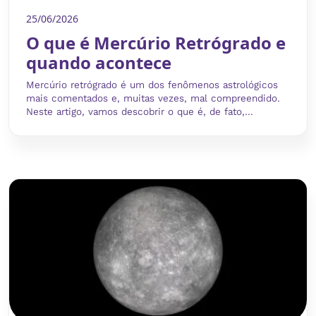
25/06/2026
O que é Mercúrio Retrógrado e
quando acontece
Mercúrio retrógrado é um dos fenômenos astrológicos
mais comentados e, muitas vezes, mal compreendido.
Neste artigo, vamos descobrir o que é, de fato,...