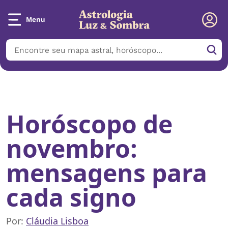
Menu
Início
/
Notícias
/
Horóscopo de novembro: mensagens para cada
signo
Horóscopo de
novembro:
mensagens para
cada signo
Por:
Cláudia Lisboa