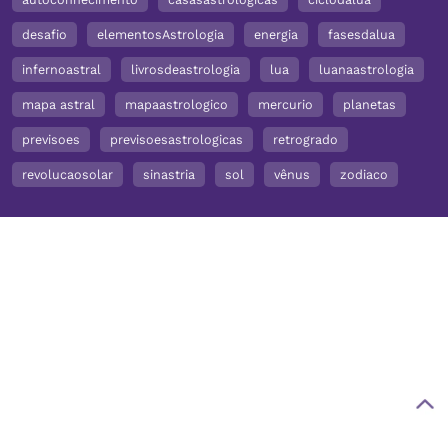
desafio
elementosAstrologia
energia
fasesdalua
infernoastral
livrosdeastrologia
lua
luanaastrologia
mapa astral
mapaastrologico
mercurio
planetas
previsoes
previsoesastrologicas
retrogrado
revolucaosolar
sinastria
sol
vênus
zodiaco