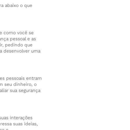
ra abaixo o que
 e como você se
ança pessoal e as
r, pedindo que
ra desenvolver uma
res pessoais entram
m seu dinheiro, o
aliar sua segurança
suas interações
essa suas ideias,
ns e