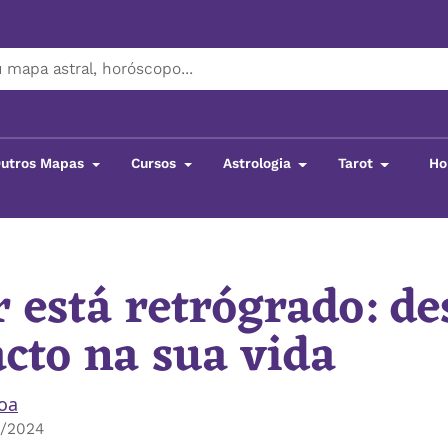
utros Mapas
Cursos
Astrologia
Tarot
Ho
ter está retrógrado: descubra o impacto na sua vida
r está retrógrado: d
cto na sua vida
boa
0/2024