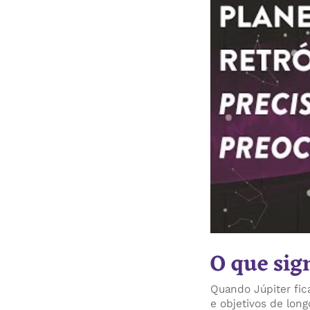
O que sig
Quando Júpiter fica
e objetivos de lon