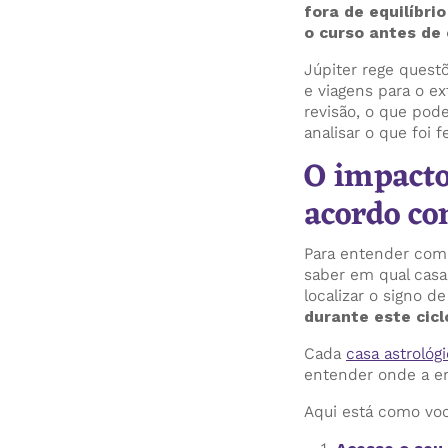
fora de equilíbri
o curso antes de
Júpiter rege questõ
e viagens para o e
revisão, o que pod
analisar o que foi f
O impacto
acordo co
Para entender como
saber em qual casa 
localizar o signo 
durante este ciclo
Cada
casa astrológ
entender onde a ene
Aqui está como voc