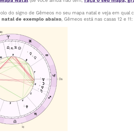
 Mapa Natal
(se você ainda não tem,
faça o seu mapa, gr
olo do signo de Gêmeos no seu mapa natal e veja em qual ca
natal de exemplo abaixo
, Gêmeos está nas casas 12 e 11: