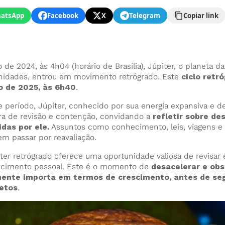
atsApp
Facebook
X
Telegram
Copiar link
 de 2024, às 4h04 (horário de Brasília), Júpiter, o planeta d
nidades, entrou em movimento retrógrado. Este
ciclo retró
o de 2025, às 6h40
.
e período, Júpiter, conhecido por sua energia expansiva e d
a de revisão e contenção, convidando a
refletir sobre des
idas por ele.
Assuntos como conhecimento, leis, viagens e
em passar por reavaliação.
ter retrógrado oferece uma oportunidade valiosa de revisar e
scimento pessoal. Este é o momento de
desacelerar e obs
mente importa em termos de crescimento, antes de se
etos
.