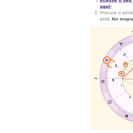
Acesse o seu
aqui
)
Procure o símb
está.
No mapa 