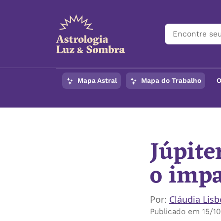
Mapa Astral
Mapa do Trabalho
O
Início
/
Notícias
/
Júpi
Júpite
o impa
Por:
Cláudia Lis
Publicado em 15/1