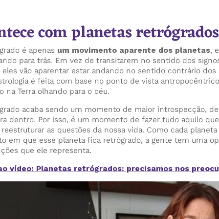
ntece com planetas retrógrado
grado é apenas
um movimento aparente dos planetas
, 
ndo para trás. Em vez de transitarem no sentido dos signos 
eles vão aparentar estar andando no sentido contrário dos s
trologia é feita com base no ponto de vista antropocêntric
o na Terra olhando para o céu.
grado acaba sendo um momento de maior introspecção, de
ara dentro. Por isso, é um momento de fazer tudo aquilo qu
r, reestruturar as questões da nossa vida. Como cada planet
o em que esse planeta fica retrógrado, a gente tem uma o
nções que ele representa.
o vídeo: Planetas retrógrados: precisamos nos preoc