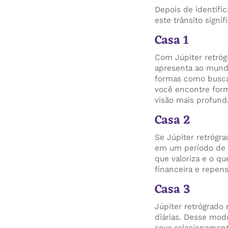
Depois de identific
este trânsito signif
Casa 1
Com Júpiter retróg
apresenta ao mundo
formas como busca
você encontre form
visão mais profund
Casa 2
Se Júpiter retrógr
em um período de r
que valoriza e o qu
financeira e repen
Casa 3
Júpiter retrógrado
diárias. Desse mod
seus relacionamen