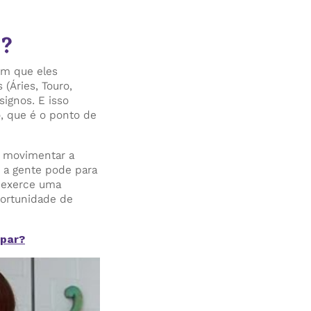
s?
em que eles
(Áries, Touro,
ignos. E isso
o, que é o ponto de
 movimentar a
e a gente pode para
a exerce uma
portunidade de
upar?