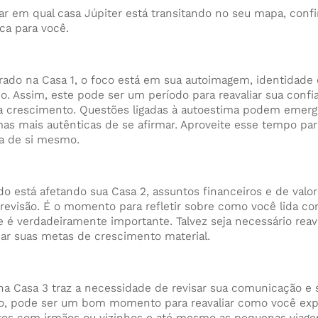
ar em qual casa Júpiter está transitando no seu mapa, confi
ica para você.
rado na Casa 1, o foco está em sua autoimagem, identidade
. Assim, este pode ser um período para reavaliar sua confi
 crescimento. Questões ligadas à autoestima podem emergi
as mais autênticas de se afirmar. Aproveite esse tempo pa
a de si mesmo.
ado está afetando sua Casa 2, assuntos financeiros e de valo
evisão. É o momento para refletir sobre como você lida co
e é verdadeiramente importante. Talvez seja necessário reav
sar suas metas de crescimento material.
 na Casa 3 traz a necessidade de revisar sua comunicação e 
o, pode ser um bom momento para reavaliar como você expr
tos com irmãos ou vizinhos e até mesmo as pequenas viage