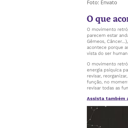
Foto: Envato
O que aco
O movimento retró
parecem estar anda
Gêmeos, Câncer…), 
acontece porque as
vista do ser human
O movimento retró
energia psíquica p
revisar, reorganiza
função, no moment
revisar todas as fu
Assista também a