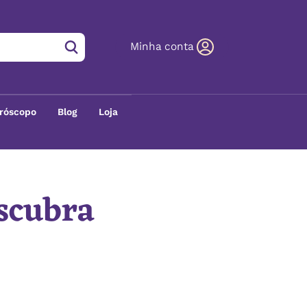
Minha conta
róscopo
Blog
Loja
escubra