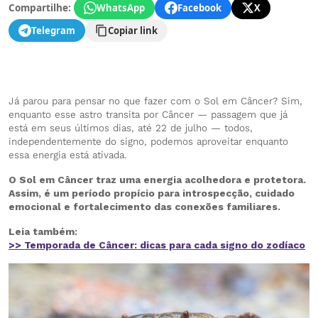
Compartilhe:
WhatsApp
Facebook
X
Telegram
Copiar link
Já parou para pensar no que fazer com o Sol em Câncer? Sim,
enquanto esse astro transita por Câncer — passagem que já
está em seus últimos dias, até 22 de julho — todos,
independentemente do signo, podemos aproveitar enquanto
essa energia está ativada.
O Sol em Câncer traz uma energia acolhedora e protetora.
Assim, é um período propício para introspecção, cuidado
emocional e fortalecimento das conexões familiares.
Leia também:
>> Temporada de Câncer: dicas para cada signo do zodíaco