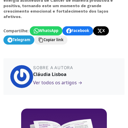
energia acolhedora de Câncer de maneira produtiva e
positiva, tornando este um momento de grande
crescimento emocional e fortalecimento dos laços
afetivos.
Compartilhe:
WhatsApp
Facebook
X
Telegram
Copiar link
SOBRE A AUTORA
Cláudia Lisboa
Ver todos os artigos →