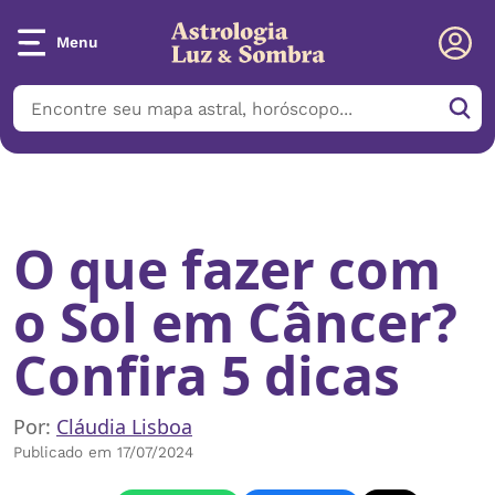
Menu
Início
/
Notícias
/
O que fazer com o Sol em Câncer? Confira 5
dicas
O que fazer com
o Sol em Câncer?
Confira 5 dicas
Por:
Cláudia Lisboa
Publicado em 17/07/2024