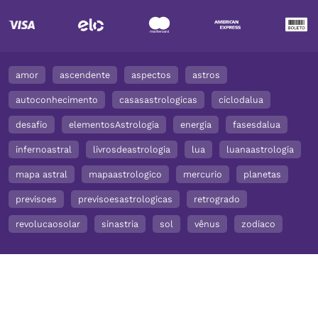
amor
ascendente
aspectos
astros
autoconhecimento
casasastrologicas
ciclodalua
desafio
elementosAstrologia
energia
fasesdalua
infernoastral
livrosdeastrologia
lua
luanaastrologia
mapa astral
mapaastrologico
mercurio
planetas
previsoes
previsoesastrologicas
retrogrado
revolucaosolar
sinastria
sol
vênus
zodiaco