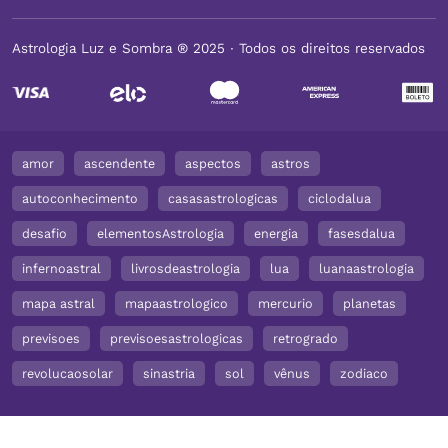
Astrologia Luz e Sombra ® 2025 ∙ Todos os direitos reservados
amor
ascendente
aspectos
astros
autoconhecimento
casasastrologicas
ciclodalua
desafio
elementosAstrologia
energia
fasesdalua
infernoastral
livrosdeastrologia
lua
luanaastrologia
mapa astral
mapaastrologico
mercurio
planetas
previsoes
previsoesastrologicas
retrogrado
revolucaosolar
sinastria
sol
vênus
zodiaco