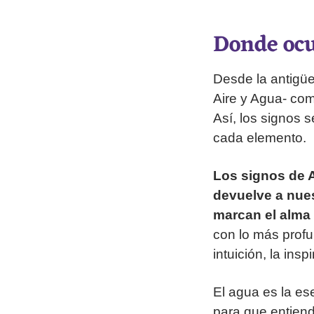
Donde ocu
Desde la antigüe
Aire y Agua- como
Así, los signos 
cada elemento.
Los signos de A
devuelve a nues
marcan el alma 
con lo más profu
intuición, la insp
El agua es la ese
para que entiend