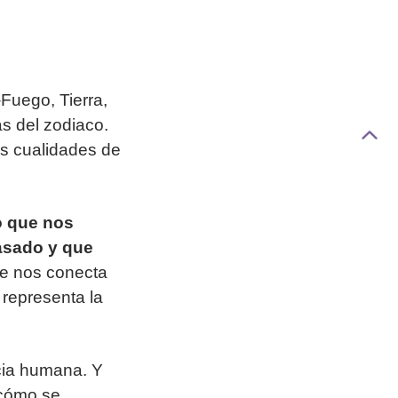
-Fuego, Tierra,
as del zodiaco.
as cualidades de
o que nos
asado y que
ue nos conecta
 representa la
ncia humana. Y
 cómo se