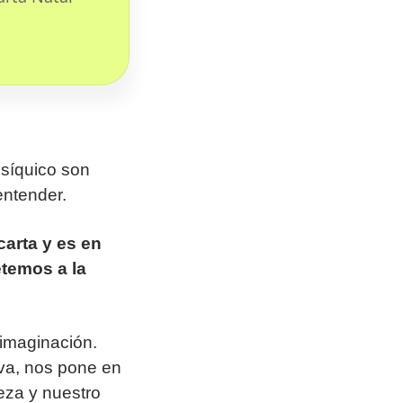
psíquico son
entender.
carta y es en
temos a la
 imaginación.
iva, nos pone en
eza y nuestro