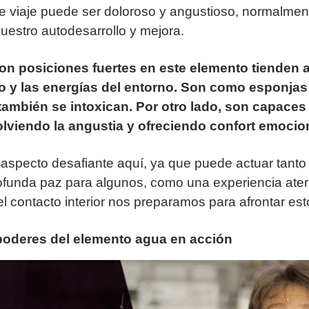
ste viaje puede ser doloroso y angustioso, normalmen
uestro autodesarrollo y mejora.
n posiciones fuertes en este elemento tienden a
o y las energías del entorno. Son como esponja
 también se intoxican. Por otro lado, son capaces
olviendo la angustia y ofreciendo confort emocion
n aspecto desafiante aquí, ya que puede actuar tant
ofunda paz para algunos, como una experiencia ater
el contacto interior nos preparamos para afrontar es
poderes del elemento agua en acción