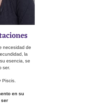
taciones
le necesidad de
fecundidad, la
n su esencia, se
 ser.
 Piscis.
mento en su
 ser