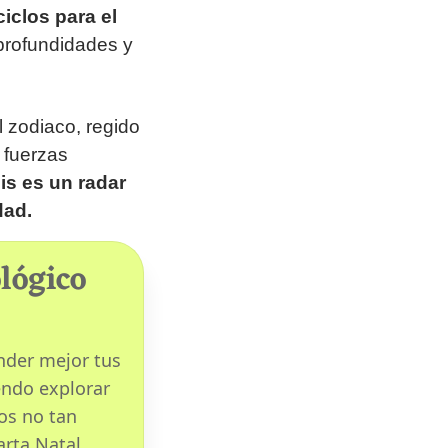
ciclos para el
 profundidades y
l zodiaco, regido
 fuerzas
is es un radar
dad.
lógico
nder mejor tus
endo explorar
tos no tan
arta Natal