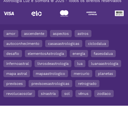
Astrologia Luz e Sombra ® 2025 ∙ Todos os direitos reservados
amor
ascendente
aspectos
astros
autoconhecimento
casasastrologicas
ciclodalua
desafio
elementosAstrologia
energia
fasesdalua
infernoastral
livrosdeastrologia
lua
luanaastrologia
mapa astral
mapaastrologico
mercurio
planetas
previsoes
previsoesastrologicas
retrogrado
revolucaosolar
sinastria
sol
vênus
zodiaco