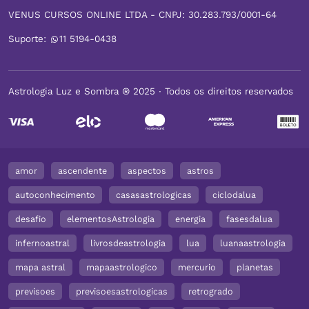
VENUS CURSOS ONLINE LTDA - CNPJ: 30.283.793/0001-64
Suporte:
11 5194-0438
Astrologia Luz e Sombra ® 2025 ∙ Todos os direitos reservados
amor
ascendente
aspectos
astros
autoconhecimento
casasastrologicas
ciclodalua
desafio
elementosAstrologia
energia
fasesdalua
infernoastral
livrosdeastrologia
lua
luanaastrologia
mapa astral
mapaastrologico
mercurio
planetas
previsoes
previsoesastrologicas
retrogrado