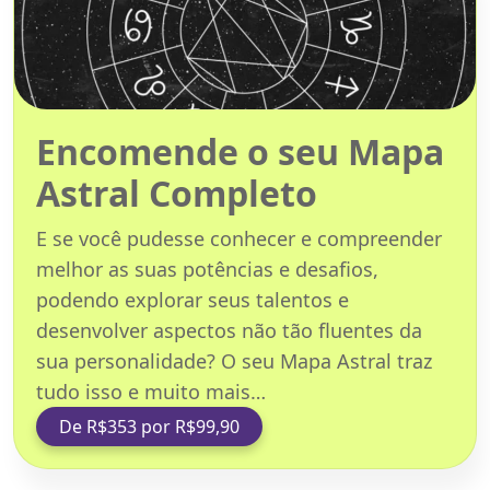
Encomende o seu Mapa
Astral Completo
E se você pudesse conhecer e compreender
melhor as suas potências e desafios,
podendo explorar seus talentos e
desenvolver aspectos não tão fluentes da
sua personalidade? O seu Mapa Astral traz
tudo isso e muito mais…
De R$353 por R$99,90