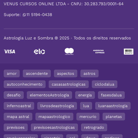
VENUS CURSOS ONLINE LTDA - CNPJ: 30.283.793/0001-64
Suporte:
11 5194-0438
Astrologia Luz e Sombra ® 2025 ∙ Todos os direitos reservados
amor
ascendente
aspectos
astros
autoconhecimento
casasastrologicas
ciclodalua
desafio
elementosAstrologia
energia
fasesdalua
infernoastral
livrosdeastrologia
lua
luanaastrologia
mapa astral
mapaastrologico
mercurio
planetas
previsoes
previsoesastrologicas
retrogrado