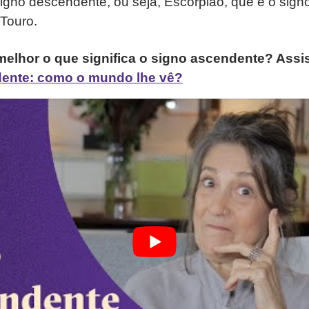
igno descendente, ou seja, Escorpião, que é o sign
Touro.
elhor o que significa o signo ascendente? Assis
ente: como o mundo lhe vê?