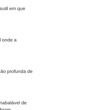
sutil em que
l onde a
são profunda de
inabalável de
obram.