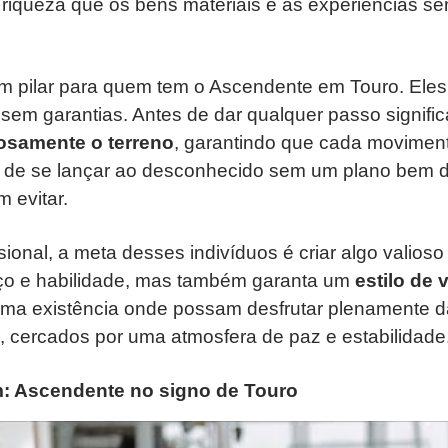
riqueza que os bens materiais e as experiências s
m pilar para quem tem o Ascendente em Touro. Eles
sem garantias. Antes de dar qualquer passo significa
osamente o terreno
, garantindo que cada moviment
a de se lançar ao desconhecido sem um plano bem d
m evitar.
ional, a meta desses indivíduos é criar algo valio
rço e habilidade, mas também garanta um
estilo de 
uma existência onde possam desfrutar plenamente da
, cercados por uma atmosfera de paz e estabilidade
: Ascendente no signo de Touro