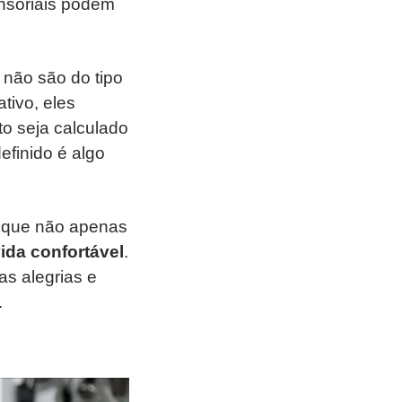
ensoriais podem
 não são do tipo
tivo, eles
o seja calculado
efinido é algo
so que não apenas
vida confortável
.
s alegrias e
.