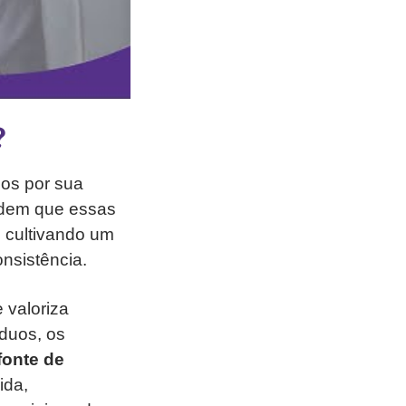
?
os por sua
ndem que essas
m cultivando um
nsistência.
 valoriza
duos, os
fonte de
ida,