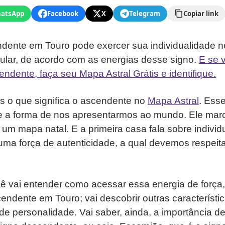
atsApp
Facebook
X
Telegram
Copiar link
ente em Touro pode exercer sua individualidade 
cular, de acordo com as energias desse signo.
E se 
endente, faça seu Mapa Astral Grátis e identifique.
s o que significa o ascendente no
Mapa Astral
. Esse
e a forma de nos apresentarmos ao mundo. Ele marca
 um mapa natal. E a primeira casa fala sobre individu
 uma força de autenticidade, a qual devemos respeitar
cê vai entender como acessar essa energia de força
endente em Touro; vai descobrir outras característi
de personalidade. Vai saber, ainda, a importância d