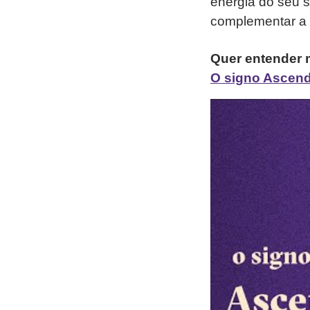
energia do seu s
complementar a 
Quer entender m
O signo Ascend