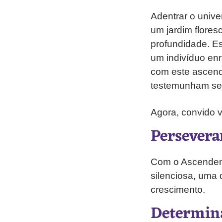
Adentrar o univ
um jardim flore
profundidade. Es
um indivíduo en
com este ascend
testemunham se
Agora, convido 
Persevera
Com o Ascendent
silenciosa, uma
crescimento.
Determin