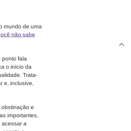
no mundo de uma
você não sabe
 ponto fala
 o início da
alidade. Trata-
 e, inclusive,
, obstinação e
cas importantes,
e acessar a