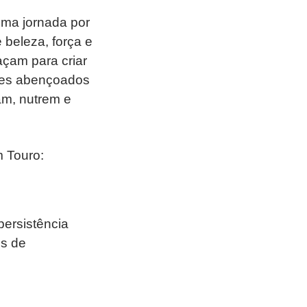
ma jornada por
beleza, força e
açam para criar
eles abençoados
am, nutrem e
m Touro:
ersistência
es de