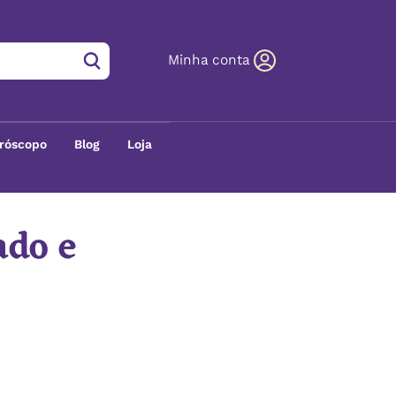
Minha conta
róscopo
Blog
Loja
ado e