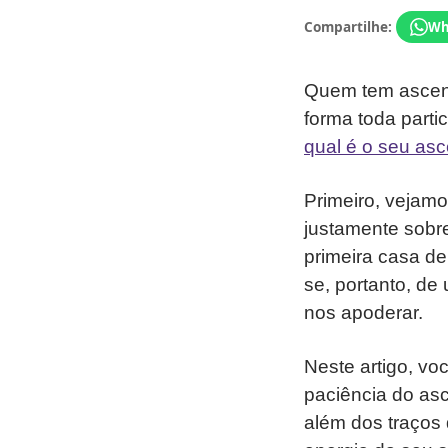
Compartilhe:
Wh
Quem tem ascend
forma toda parti
qual é o seu asc
Primeiro, vejamo
justamente sobr
primeira casa de
se, portanto, de
nos apoderar.
Neste artigo, vo
paciência do asc
além dos traços 