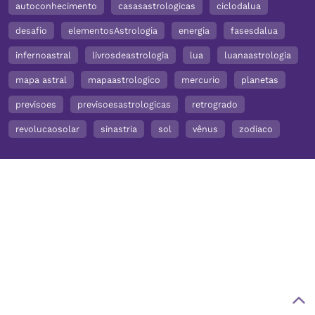
autoconhecimento
casasastrologicas
ciclodalua
desafio
elementosAstrologia
energia
fasesdalua
infernoastral
livrosdeastrologia
lua
luanaastrologia
mapa astral
mapaastrologico
mercurio
planetas
previsoes
previsoesastrologicas
retrogrado
revolucaosolar
sinastria
sol
vênus
zodiaco