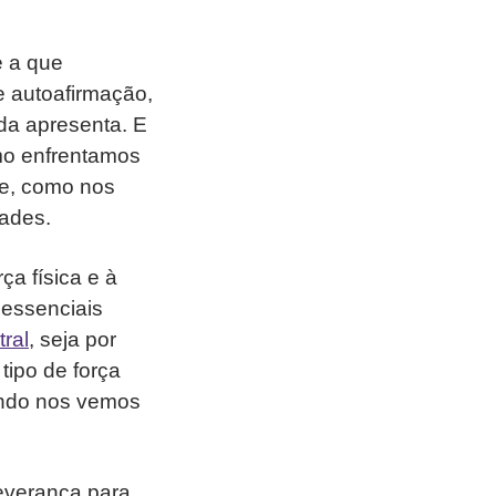
e a que
e autoafirmação,
ida apresenta. E
mo enfrentamos
te, como nos
tades.
ça física e à
 essenciais
ral
, seja por
tipo de força
ando nos vemos
everança para