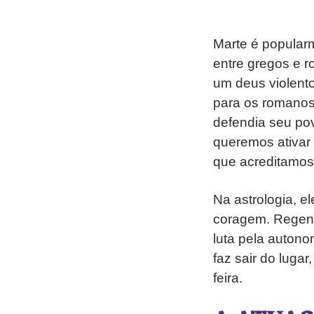
Marte é popular
entre gregos e 
um deus violento
para os romanos,
defendia seu po
queremos ativar
que acreditamos 
Na astrologia, e
coragem. Regent
luta pela autono
faz sair do luga
feira.