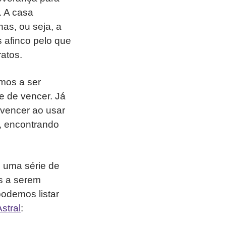
. A casa
has, ou seja, a
 afinco pelo que
ratos.
mos a ser
e de vencer. Já
 vencer ao usar
r, encontrando
 uma série de
os a serem
podemos listar
stral
: