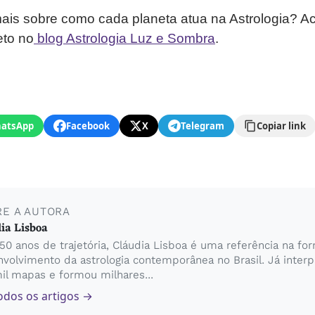
ais sobre como cada planeta atua na Astrologia?
to no
blog Astrologia Luz e Sombra
.
atsApp
Facebook
X
Telegram
Copiar link
RE A AUTORA
ia Lisboa
0 anos de trajetória, Cláudia Lisboa é uma referência na fo
volvimento da astrologia contemporânea no Brasil. Já inter
il mapas e formou milhares...
odos os artigos →