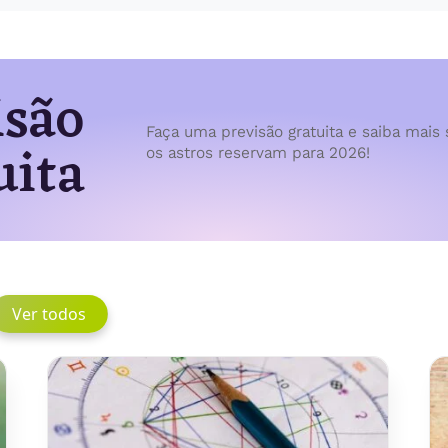
isão
Faça uma previsão gratuita e saiba mais 
uita
os astros reservam para 2026!
Ver todos