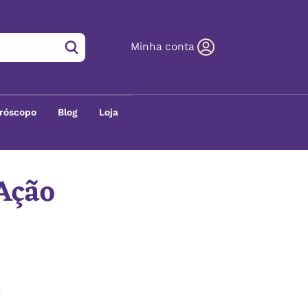
Minha conta
róscopo
Blog
Loja
 Ação