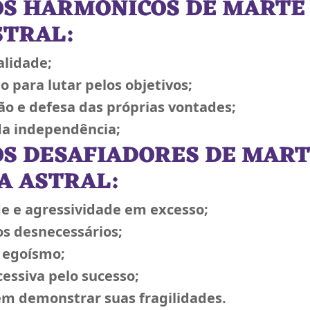
OS HARMÔNICOS DE MARTE
STRAL:
talidade;
 para lutar pelos objetivos;
ão e defesa das próprias vontades;
 da independência;
S DESAFIADORES DE MAR
A ASTRAL:
de e agressividade em excesso;
os desnecessários;
e egoísmo;
cessiva pelo sucesso;
em demonstrar suas fragilidades.