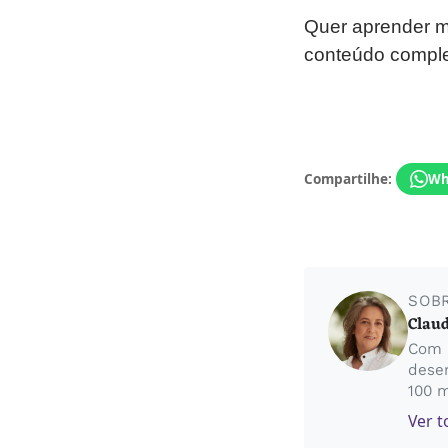
Quer aprender m
conteúdo comple
Compartilhe:
Wh
SOB
Claud
Com 5
desen
100 m
Ver t