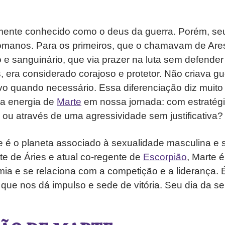
mente conhecido como o deus da guerra. Porém, seu 
romanos. Para os primeiros, que o chamavam de Ares
 e sanguinário, que via prazer na luta sem defende
 era considerado corajoso e protetor. Não criava g
vo quando necessário. Essa diferenciação diz muit
 a energia de
Marte
em nossa jornada: com estratégia
ou através de uma agressividade sem justificativa
le é o planeta associado à sexualidade masculina e s
e de Áries e atual co-regente de
Escorpião
, Marte é
mia e se relaciona com a competição e a liderança. 
r, que nos dá impulso e sede de vitória. Seu dia da s