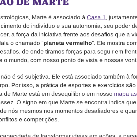
ÃO DE MARTE
strológicas, Marte é associado à
Casa 1
, justament
scimento do indivíduo e sua autonomia, seu poder d
er, a força da iniciativa frente aos desafios que a v
fala o chamado “
planeta vermelho
“. Ele mostra co
desafios, de onde tiramos forças para seguir em fren
e o mundo, com nosso ponto de vista e nossas von
 não é só subjetiva. Ele está associado também à for
po. Por isso, a prática de esportes e exercícios são
a de Marte está em desequilíbrio em nosso
mapa ast
sez. O signo em que Marte se encontra indica que 
r de nós mesmos nos momentos desafiadores e qu
nflitos e competições.
 capacidade de transformar ideias em ações, a pers