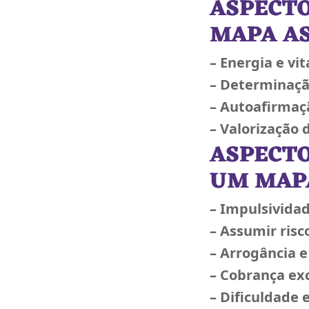
ASPECT
MAPA A
– Energia e vi
– Determinação
– Autoafirmaç
– Valorização
ASPECTO
UM MAP
– Impulsivida
– Assumir risc
– Arrogância 
– Cobrança ex
– Dificuldade 