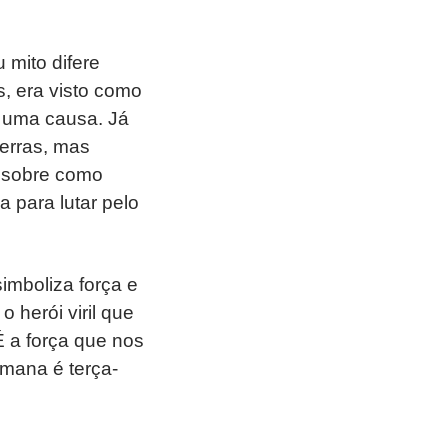
mito difere
, era visto como
r uma causa. Já
uerras, mas
o sobre como
 para lutar pelo
?
imboliza força e
 o herói viril que
É a força que nos
emana é terça-