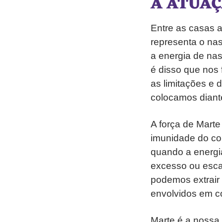
A ATUAÇ
Entre as casas a
representa o na
a energia de nasc
é disso que nos 
as limitações e 
colocamos diant
A força de Marte
imunidade do cor
quando a energi
excesso ou escas
podemos extrai
envolvidos em co
Marte é a nossa