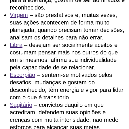
para a liderança; gostam de ser admirados e
reconhecidos.
Virgem
– são prestativos e, muitas vezes,
suas ações acontecem de forma muito
planejada; quando precisam tomar decisões,
analisam os detalhes para não errar.
Libra
– desejam ser socialmente aceitos e
costumam pensar mais nos outros do que
em si mesmos; afirma sua individualidade
pela capacidade de se relacionar.
Escorpião
– sentem-se motivados pelos
desafios, mudanças e gostam do
desconhecido; têm energia e vigor para lidar
com o que é transitório.
Sagitário
– convictos daquilo em que
acreditam, defendem suas opiniões e
crenças com muita intensidade; não mede
esforços para alcançar suas metas.