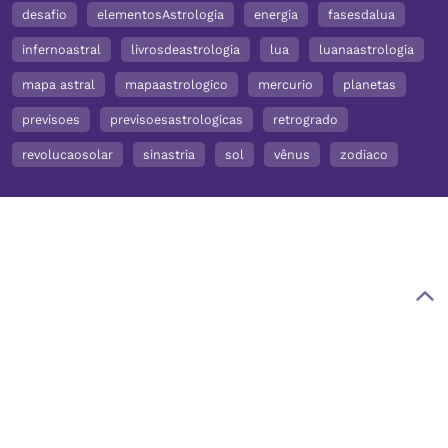
desafio
elementosAstrologia
energia
fasesdalua
infernoastral
livrosdeastrologia
lua
luanaastrologia
mapa astral
mapaastrologico
mercurio
planetas
previsoes
previsoesastrologicas
retrogrado
revolucaosolar
sinastria
sol
vênus
zodiaco