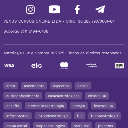
VENUS CURSOS ONLINE LTDA - CNPJ: 30.283.793/0001-64
Suporte:
11 5194-0438
Astrologia Luz e Sombra ® 2025 ∙ Todos os direitos reservados
amor
ascendente
aspectos
astros
autoconhecimento
casasastrologicas
ciclodalua
desafio
elementosAstrologia
energia
fasesdalua
infernoastral
livrosdeastrologia
lua
luanaastrologia
mapa astral
mapaastrologico
mercurio
planetas