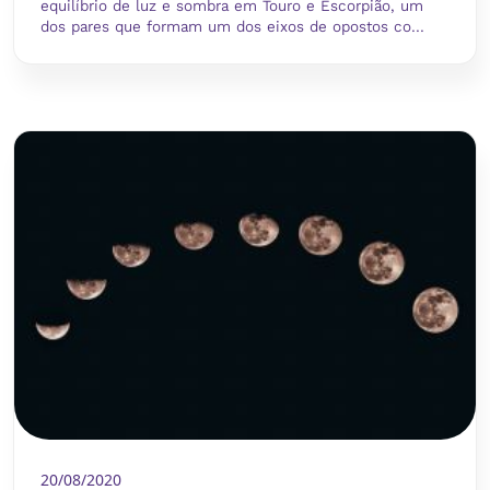
equilíbrio de luz e sombra em Touro e Escorpião, um
dos pares que formam um dos eixos de opostos co...
20/08/2020