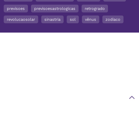
previsoes
previsoesastrologicas
retrogrado
revolucaosolar
sinastria
sol
vênus
zodiaco