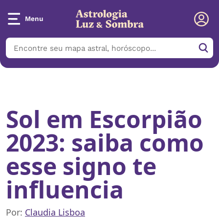
Menu
Início
/
Notícias
/
Sol em Escorpião 2023: saiba como esse signo
te influencia
Sol em Escorpião
2023: saiba como
esse signo te
influencia
Por:
Claudia Lisboa