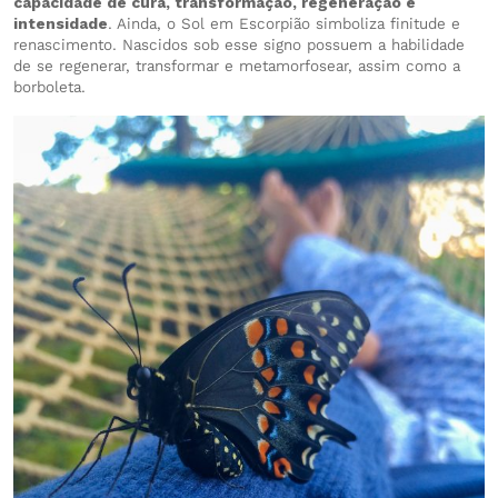
capacidade de cura, transformação, regeneração e
intensidade
. Ainda, o Sol em Escorpião simboliza finitude e
renascimento. Nascidos sob esse signo possuem a habilidade
de se regenerar, transformar e metamorfosear, assim como a
borboleta.