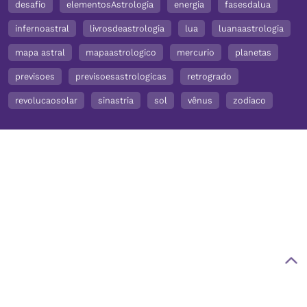
desafio
elementosAstrologia
energia
fasesdalua
infernoastral
livrosdeastrologia
lua
luanaastrologia
mapa astral
mapaastrologico
mercurio
planetas
previsoes
previsoesastrologicas
retrogrado
revolucaosolar
sinastria
sol
vênus
zodiaco