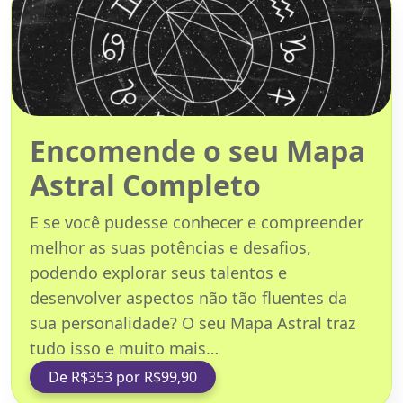
Encomende o seu Mapa
Astral Completo
E se você pudesse conhecer e compreender
melhor as suas potências e desafios,
podendo explorar seus talentos e
desenvolver aspectos não tão fluentes da
sua personalidade? O seu Mapa Astral traz
tudo isso e muito mais…
De R$353 por R$99,90