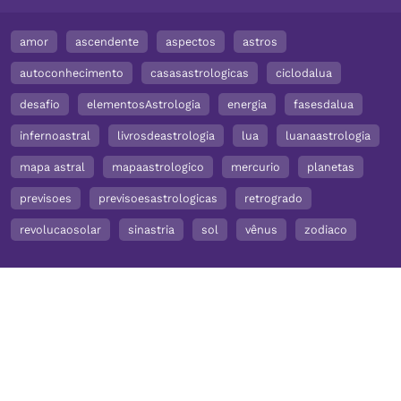
amor
ascendente
aspectos
astros
autoconhecimento
casasastrologicas
ciclodalua
desafio
elementosAstrologia
energia
fasesdalua
infernoastral
livrosdeastrologia
lua
luanaastrologia
mapa astral
mapaastrologico
mercurio
planetas
previsoes
previsoesastrologicas
retrogrado
revolucaosolar
sinastria
sol
vênus
zodiaco